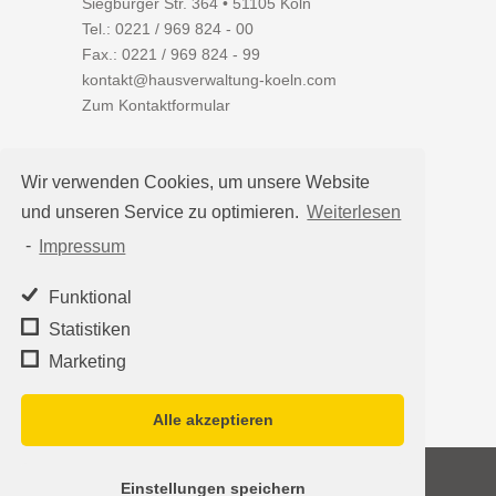
Siegburger Str. 364 • 51105 Köln
Tel.:
0221 / 969 824 - 00
Fax.: 0221 / 969 824 - 99
kontakt@hausverwaltung-koeln.com
Zum Kontaktformular
Wir verwenden Cookies, um unsere Website
und unseren Service zu optimieren.
Weiterlesen
Auf einen Blick
-
Impressum
Hausverwaltung Köln
Immobilienverwaltung Köln
Funktional
WEG-Verwaltung
Statistiken
Mietverwaltung
Marketing
Team
Alle akzeptieren
©2026
Hausverwaltung Köln - Schleumer
Einstellungen speichern
Immobilien Treuhand Verwaltungs-OHG
·