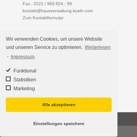
Fax.: 0221 / 969 824 - 99
kontakt@hausverwaltung-koeln.com
Zum Kontaktformular
Wir verwenden Cookies, um unsere Website
und unseren Service zu optimieren.
Weiterlesen
Auf einen Blick
-
Impressum
Hausverwaltung Köln
Immobilienverwaltung Köln
Funktional
WEG-Verwaltung
Statistiken
Mietverwaltung
Marketing
Team
Alle akzeptieren
©2026
Hausverwaltung Köln - Schleumer
Einstellungen speichern
Immobilien Treuhand Verwaltungs-OHG
·
Impressum
|
Datenschutz