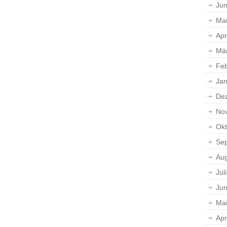
Jun
Ma
Apr
Mä
Feb
Jan
De
No
Okt
Se
Aug
Jul
Jun
Ma
Apr