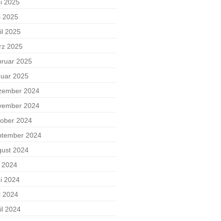
i 2025
i 2025
il 2025
rz 2025
ruar 2025
uar 2025
zember 2024
vember 2024
ober 2024
ptember 2024
ust 2024
i 2024
i 2024
i 2024
il 2024