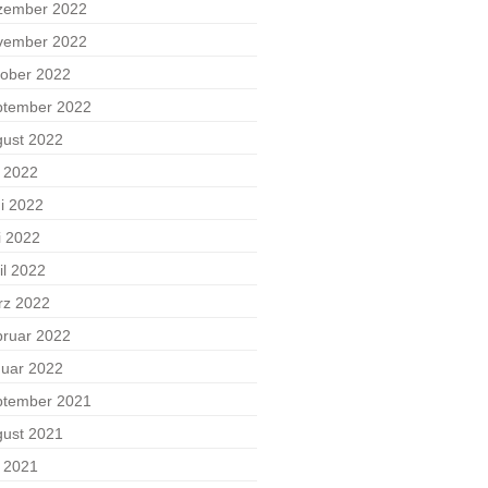
zember 2022
vember 2022
ober 2022
ptember 2022
ust 2022
i 2022
i 2022
i 2022
il 2022
rz 2022
ruar 2022
uar 2022
ptember 2021
ust 2021
i 2021