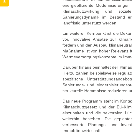
energieeffiziente Modernisierungen 
Klimaschutzwirkung und soziale
Sanierungsdynamik im Bestand er
langfristig unterstützt werden.
Ein weiterer Kernpunkt ist die Dek
vor, innovative Ansätze zur klima
fördern und den Ausbau klimaneutra
Maßnahme ist von hoher Relevanz für
Wärmeversorgungskonzepte im Immo
Darüber hinaus beinhaltet der Klima
Hierzu zählen beispielsweise regula
spezifische Unterstützungsangeb
Sanierungs- und Modernisierungsp
strukturelle Hemmnisse reduzieren un
Das neue Programm steht im Kontex
Klimaschutzgesetz und der EU-Klimaz
einzuhalten und die sektoralen Lü
weiterhin bestehen. Die geplan
verbesserte Planungs- und Invest
Immobilienwirtschaft.