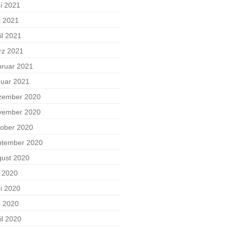
i 2021
i 2021
il 2021
rz 2021
ruar 2021
uar 2021
zember 2020
vember 2020
ober 2020
ptember 2020
ust 2020
i 2020
i 2020
i 2020
il 2020