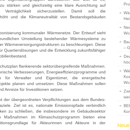
Pro
zu stärken und gleichzeitig eine klare Ausrichtung auf
 Verträglichkeit sicherzustellen. Damit soll die
Wär
höht und die Klimaneutralität von Bestandsgebäuden
Hei
Neu
arbonisierung kommunaler Wärmenetze. Der Entwurf sieht
Wo
freundlichen Umstellung bestehender Wärmesysteme zu
Bau
ler Wärmeversorgungsstrukturen zu beschleunigen. Diese
– 
 Quartierslösungen und die Entwicklung zukunftsfähiger
bilienbestand.
Deu
hö
schutzplan flankierende sektorübergreifende Maßnahmen.
Wah
torische Verbesserungen, Energieeffizienzprogramme und
Kos
ote für Verwalter und Eigentümer, die energetische
Wo
rojekte planen und umsetzen. Diese Maßnahmen sollen
d Anreize für Investitionen setzen.
Zwe
wei
t der übergeordneten Verpflichtungen aus dem Bundes-
iele. Ziel ist es, nationale Emissionspfade verbindlich
BEG
cken zu schließen, die insbesondere im Gebäudesektor
Kon
ten Maßnahmen im Klimaschutzprogramm bieten eine
itionsgrundlage für Akteurinnen und Akteure in der
Neues