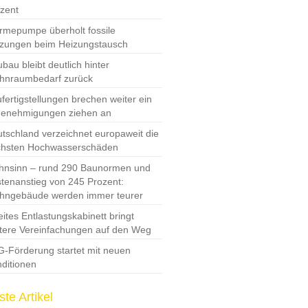
zent
mepumpe überholt fossile
zungen beim Heizungstausch
bau bleibt deutlich hinter
hnraumbedarf zurück
fertigstellungen brechen weiter ein
Genehmigungen ziehen an
tschland verzeichnet europaweit die
chsten Hochwasserschäden
nsinn – rund 290 Baunormen und
tenanstieg von 245 Prozent:
hngebäude werden immer teurer
ites Entlastungskabinett bringt
tere Vereinfachungen auf den Weg
-Förderung startet mit neuen
ditionen
te Artikel