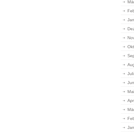
Mä
Feb
Jan
De
No
Okt
Se
Aug
Jul
Jun
Ma
Apr
Mä
Feb
Jan