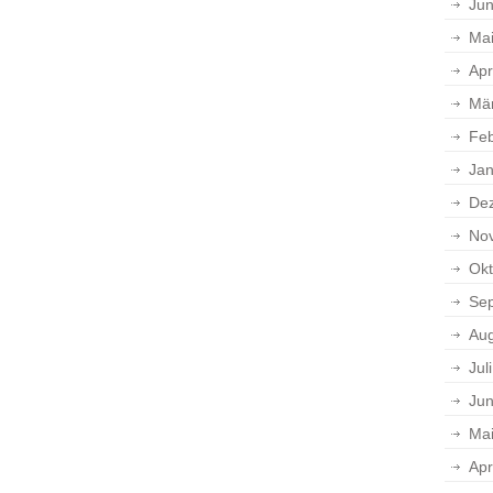
Jun
Ma
Apr
Mä
Feb
Jan
De
No
Okt
Se
Aug
Jul
Jun
Ma
Apr