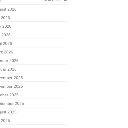
ust 2026
i 2026
i 2026
i 2026
il 2026
rz 2026
ruar 2026
uar 2026
zember 2025
vember 2025
ober 2025
ptember 2025
ust 2025
i 2025