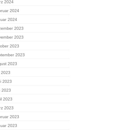
rz 2024
ruar 2024
uar 2024
zember 2023
vember 2023
ober 2023
ptember 2023
ust 2023
i 2023
i 2023
i 2023
il 2023
rz 2023
ruar 2023
uar 2023