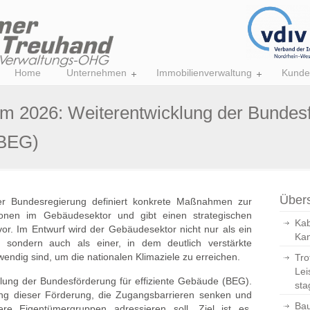
Home
Unternehmen
Immobilienverwaltung
Kunde
 2026: Weiterentwicklung der Bundesf
(BEG)
Übers
r Bundesregierung definiert konkrete Maßnahmen zur
onen im Gebäudesektor und gibt einen strategischen
Kab
. Im Entwurf wird der Gebäudesektor nicht nur als ein
Kan
rt, sondern auch als einer, in dem deutlich verstärkte
twendig sind, um die nationalen Klimaziele zu erreichen.
Tro
Lei
cklung der Bundesförderung für effiziente Gebäude (BEG).
sta
tung dieser Förderung, die Zugangsbarrieren senken und
Bau
e Eigentümergruppen adressieren soll. Ziel ist es,