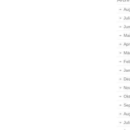
Aug
Jul
Jun
Ma
Apr
Mä
Feb
Jan
De
No
Okt
Se
Aug
Jul