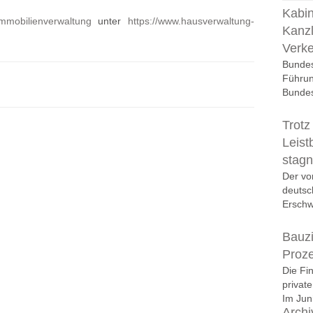
Kabin
mmobilienverwaltung
unter
https://www.hausverwaltung-
Kanzl
Verk
Bundes
Führun
Bundes
Trotz
Leist
stagn
Der vo
deutsc
Erschwi
Bauzi
Proz
Die Fi
privat
Im Juni
Archi