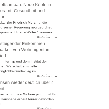
ettsumbau: Neue Köpfe in
eramt, Gesundheit und
ehr
kanzler Friedrich Merz hat die
g seiner Regierung neu geordnet.
präsident Frank-Walter Steinmeier...
Weiterlesen
→
 steigender Einkommen –
barkeit von Wohneigentum
iert
n Interhyp und dem Institut der
hen Wirtschaft ermittelte
nglichkeitsindex lag im...
Weiterlesen
→
nsen wieder deutlich über 4
ent
nanzierung von Wohneigentum ist für
e Haushalte erneut teurer geworden.
...
v
Weiterlesen
→