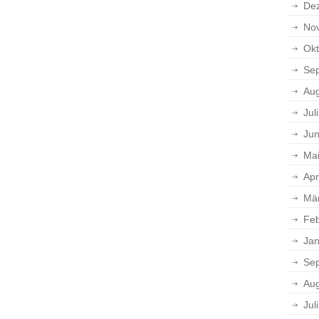
De
No
Okt
Se
Aug
Jul
Jun
Ma
Apr
Mä
Feb
Jan
Se
Aug
Jul