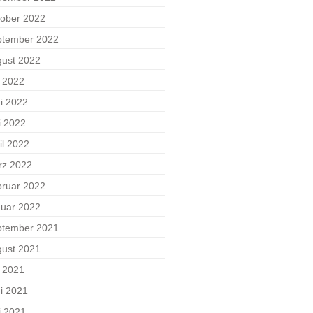
ober 2022
ptember 2022
ust 2022
i 2022
i 2022
i 2022
il 2022
rz 2022
ruar 2022
uar 2022
ptember 2021
ust 2021
i 2021
i 2021
i 2021