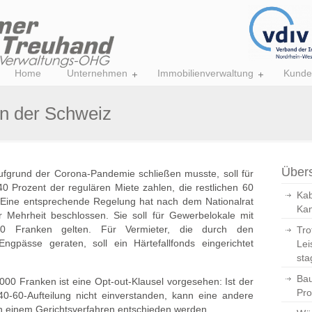
Home
Unternehmen
Immobilienverwaltung
Kunde
n der Schweiz
Übers
ufgrund der Corona-Pandemie schließen musste, soll für
0 Prozent der regulären Miete zahlen, die restlichen 60
Kab
 Eine entsprechende Regelung hat nach dem Nationalrat
Kan
 Mehrheit beschlossen. Sie soll für Gewerbelokale mit
0 Franken gelten. Für Vermieter, die durch den
Tro
Engpässe geraten, soll ein Härtefallfonds eingerichtet
Lei
sta
Bau
00 Franken ist eine Opt-out-Klausel vorgesehen: Ist der
Pro
40-60-Aufteilung nicht einverstanden, kann eine andere
 in einem Gerichtsverfahren entschieden werden.