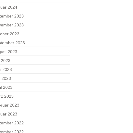
uar 2024
zember 2023
vember 2023
ober 2023
ptember 2023
ust 2023
i 2023
i 2023
i 2023
il 2023
rz 2023
ruar 2023
uar 2023
zember 2022
vember 2022