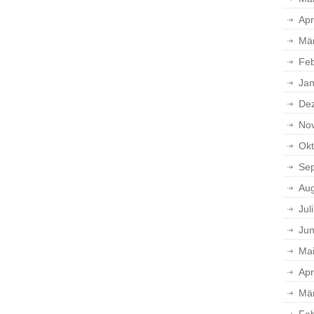
Apr
Mä
Feb
Jan
De
No
Okt
Se
Aug
Jul
Jun
Ma
Apr
Mä