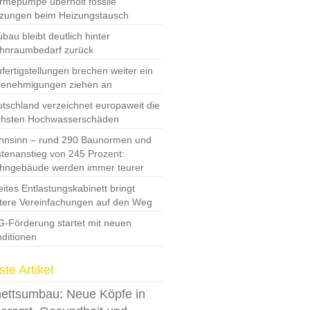
mepumpe überholt fossile
zungen beim Heizungstausch
bau bleibt deutlich hinter
hnraumbedarf zurück
fertigstellungen brechen weiter ein
Genehmigungen ziehen an
tschland verzeichnet europaweit die
chsten Hochwasserschäden
nsinn – rund 290 Baunormen und
tenanstieg von 245 Prozent:
hngebäude werden immer teurer
ites Entlastungskabinett bringt
tere Vereinfachungen auf den Weg
-Förderung startet mit neuen
ditionen
te Artikel
ettsumbau: Neue Köpfe in