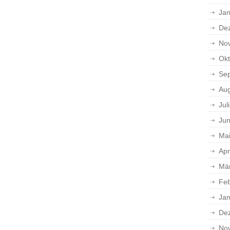
Jan
De
No
Okt
Se
Aug
Jul
Jun
Ma
Apr
Mä
Feb
Jan
De
No