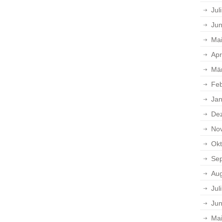
Jul
Jun
Ma
Apr
Mä
Feb
Jan
De
No
Okt
Se
Aug
Jul
Jun
Ma