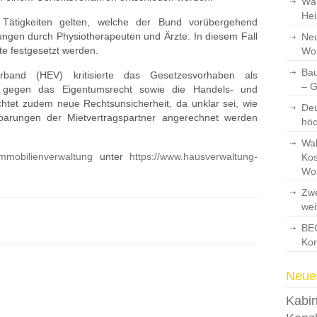
Wär
Hei
r Tätigkeiten gelten, welche der Bund vorübergehend
ungen durch Physiotherapeuten und Ärzte. In diesem Fall
Neu
te festgesetzt werden.
Wo
Bau
rband (HEV) kritisierte das Gesetzesvorhaben als
– 
oß gegen das Eigentumsrecht sowie die Handels- und
htet zudem neue Rechtsunsicherheit, da unklar sei, wie
Deu
barungen der Mietvertragspartner angerechnet werden
hö
Wah
mmobilienverwaltung
unter
https://www.hausverwaltung-
Kos
Wo
Zwe
wei
BEG
Kon
Neues
Kabin