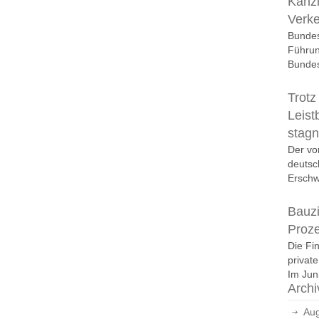
Kanzl
Verk
Bundes
Führun
Bundes
Trotz
Leist
stagn
Der vo
deutsc
Erschwi
Bauzi
Proz
Die Fi
privat
Im Juni
Archi
Aug