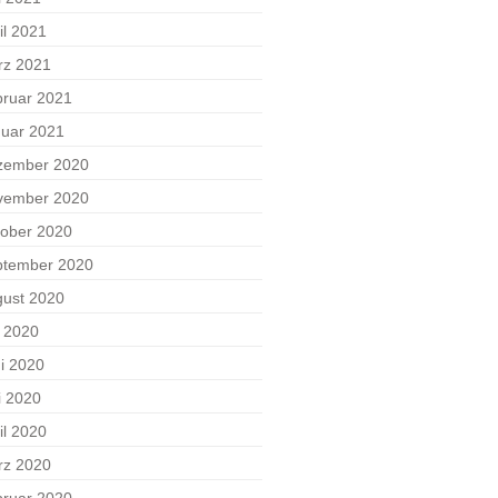
il 2021
rz 2021
ruar 2021
uar 2021
zember 2020
vember 2020
ober 2020
ptember 2020
ust 2020
i 2020
i 2020
i 2020
il 2020
rz 2020