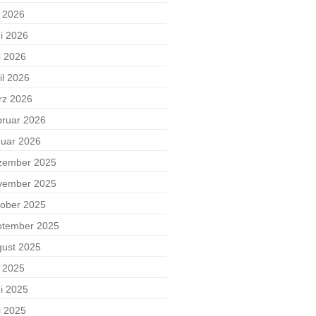
i 2026
i 2026
i 2026
il 2026
rz 2026
ruar 2026
uar 2026
zember 2025
vember 2025
ober 2025
ptember 2025
ust 2025
i 2025
i 2025
i 2025