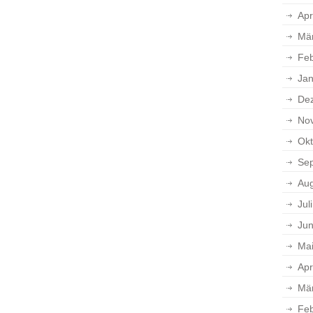
Apr
Mä
Feb
Jan
De
No
Okt
Se
Aug
Jul
Jun
Ma
Apr
Mä
Feb