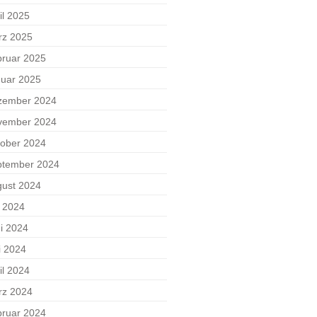
il 2025
rz 2025
ruar 2025
uar 2025
zember 2024
vember 2024
ober 2024
ptember 2024
ust 2024
i 2024
i 2024
i 2024
il 2024
rz 2024
ruar 2024