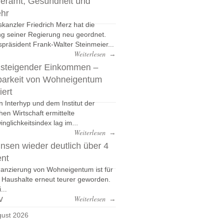
eramt, Gesundheit und
ehr
kanzler Friedrich Merz hat die
g seiner Regierung neu geordnet.
präsident Frank-Walter Steinmeier...
Weiterlesen
→
 steigender Einkommen –
barkeit von Wohneigentum
iert
n Interhyp und dem Institut der
hen Wirtschaft ermittelte
nglichkeitsindex lag im...
Weiterlesen
→
nsen wieder deutlich über 4
ent
nanzierung von Wohneigentum ist für
e Haushalte erneut teurer geworden.
...
v
Weiterlesen
→
ust 2026