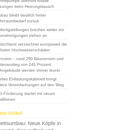
mepumpe überholt fossile
zungen beim Heizungstausch
bau bleibt deutlich hinter
hnraumbedarf zurück
fertigstellungen brechen weiter ein
Genehmigungen ziehen an
tschland verzeichnet europaweit die
chsten Hochwasserschäden
nsinn – rund 290 Baunormen und
tenanstieg von 245 Prozent:
hngebäude werden immer teurer
ites Entlastungskabinett bringt
tere Vereinfachungen auf den Weg
-Förderung startet mit neuen
ditionen
te Artikel
ettsumbau: Neue Köpfe in