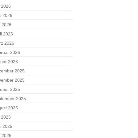
i 2026
i 2026
i 2026
il 2026
rz 2026
ruar 2026
uar 2026
zember 2025
vember 2025
ober 2025
ptember 2025
ust 2025
i 2025
i 2025
i 2025