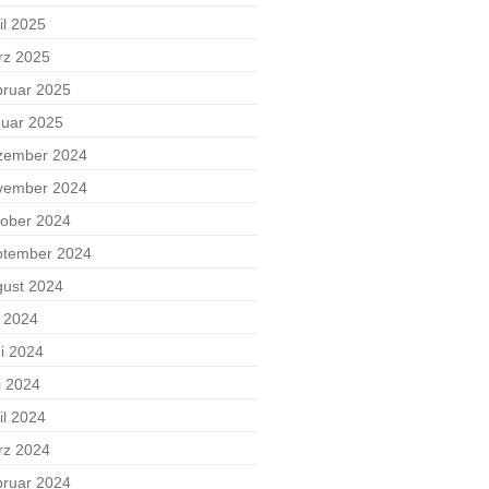
il 2025
rz 2025
ruar 2025
uar 2025
zember 2024
vember 2024
ober 2024
ptember 2024
ust 2024
i 2024
i 2024
i 2024
il 2024
rz 2024
ruar 2024