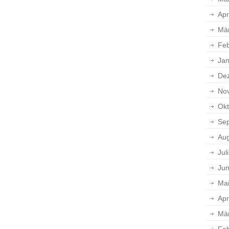
Apr
Mä
Feb
Jan
De
No
Okt
Se
Aug
Jul
Jun
Ma
Apr
Mä