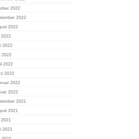
ober 2022
ptember 2022
ust 2022
i 2022
i 2022
i 2022
il 2022
rz 2022
ruar 2022
uar 2022
ptember 2021
ust 2021
i 2021
i 2021
i 2021