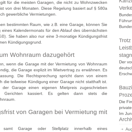
Kanzl
d gilt für die meisten Garagen, die nicht zu Wohnzwecken
Verk
ist von drei Monaten. Diese Regelung basiert auf § 580a
auch gewerbliche Vermietungen.
Bundes
Führun
nen bestimmten Raum, wie z.B. eine Garage, können Sie
Bundes
g eines Kalendermonats für den Ablauf des übernächsten
GB)
. Sie haben also nur eine 3-monatige Kündigungsfrist
Trotz
einen Kündigungsgrund.
Leist
zum Wohnraum dazugehört
stagn
Der vo
dann, wenn die Garage mit der Vermietung von Wohnraum
deutsc
wendig, die Garage explizit im Mietvertrag zu erwähnen. Es
Erschwi
lassung. Die Rechtsprechung spricht dann von einem
h die teilweise Kündigung einer Garage nicht statthaft ist.
Bauzi
r der Garage einen eigenen Mietpreis zugeschrieben
 Gerichten kassiert. Es gelten dann stets die
Proz
ohnraum.
Die Fi
privat
sfrist von Garagen bei Vermietung mit
Im Juni
Archi
samt Garage oder Stellplatz innerhalb eines
Aug