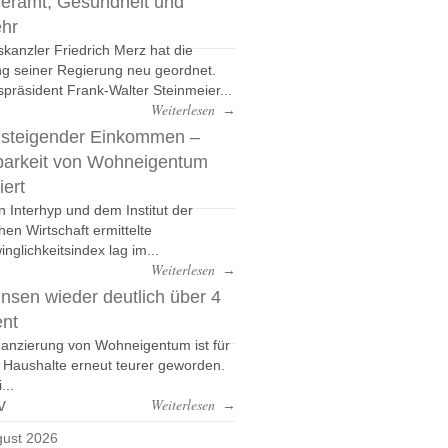
eramt, Gesundheit und
ehr
kanzler Friedrich Merz hat die
g seiner Regierung neu geordnet.
präsident Frank-Walter Steinmeier...
Weiterlesen
→
 steigender Einkommen –
barkeit von Wohneigentum
iert
n Interhyp und dem Institut der
hen Wirtschaft ermittelte
nglichkeitsindex lag im...
Weiterlesen
→
nsen wieder deutlich über 4
ent
nanzierung von Wohneigentum ist für
e Haushalte erneut teurer geworden.
...
v
Weiterlesen
→
ust 2026