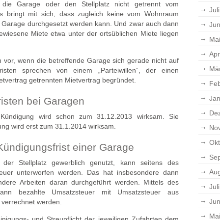
e die Garage oder den Stellplatz nicht getrennt vom
Jul
s bringt mit sich, dass zugleich keine vom Wohnraum
ie Garage durchgesetzt werden kann. Und zwar auch dann
Jun
ewiesene Miete etwa unter der ortsüblichen Miete liegen
Ma
Apr
h vor, wenn die betreffende Garage sich gerade nicht auf
Mä
isten sprechen von einem „Parteiwillen“, der einen
vertrag getrennten Mietvertrag begründet.
Feb
Jan
risten bei Garagen
De
 Kündigung wird schon zum 31.12.2013 wirksam. Sie
ng wird erst zum 31.1.2014 wirksam.
No
Okt
Kündigungsfrist einer Garage
Se
der Stellplatz gewerblich genutzt, kann seitens des
Aug
teuer unterworfen werden. Das hat insbesondere dann
ndere Arbeiten daran durchgeführt werden. Mittels des
Jul
dann bezahlte Umsatzsteuer mit Umsatzsteuer aus
Jun
 verrechnet werden.
Ma
nigungs- und Streupflicht der jeweiligen Zufahrten dem