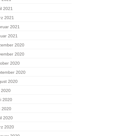
il 2021
rz 2021
ruar 2021
uar 2021
zember 2020
vember 2020
ober 2020
ptember 2020
ust 2020
i 2020
i 2020
i 2020
il 2020
rz 2020