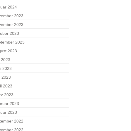
uar 2024
zember 2023
vember 2023
ober 2023
ptember 2023
ust 2023
i 2023
i 2023
i 2023
il 2023
rz 2023
ruar 2023
uar 2023
zember 2022
vember 2022