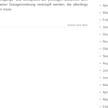
einer Garagenordnung verknüpft werden, die allerdings
Apr
en muss.
Mä
Feb
Zurück nach oben
Jan
De
No
Okt
Se
Aug
Jul
Jun
Ma
Apr
Mä
Feb