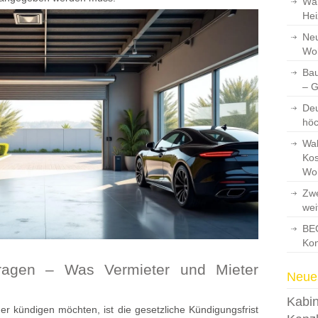
Wär
Hei
Neu
Wo
Bau
– 
Deu
hö
Wah
Kos
Wo
Zwe
wei
BEG
Kon
aragen – Was Vermieter und Mieter
Neues
Kabin
 kündigen möchten, ist die gesetzliche Kündigungsfrist