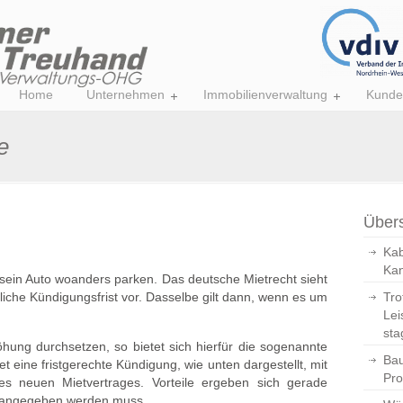
Home
Unternehmen
Immobilienverwaltung
Kunde
e
Übers
Kab
Kan
sein Auto woanders parken. Das deutsche Mietrecht sieht
zliche Kündigungsfrist vor. Dasselbe gilt dann, wenn es um
Tro
Lei
sta
öhung durchsetzen, so bietet sich hierfür die sogenannte
Bau
 eine fristgerechte Kündigung, wie unten dargestellt, mit
Pro
s neuen Mietvertrages. Vorteile ergeben sich gerade
g angegeben werden muss.