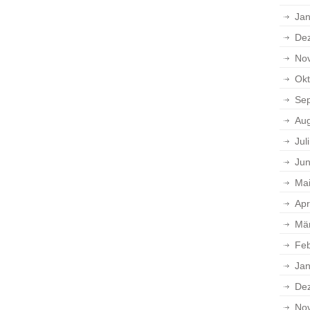
Jan
De
No
Okt
Se
Aug
Jul
Jun
Ma
Apr
Mä
Feb
Jan
De
No