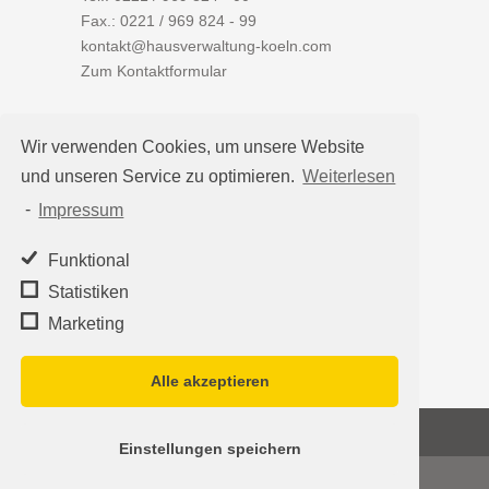
Fax.: 0221 / 969 824 - 99
kontakt@hausverwaltung-koeln.com
Zum Kontaktformular
Wir verwenden Cookies, um unsere Website
und unseren Service zu optimieren.
Weiterlesen
Auf einen Blick
-
Impressum
Hausverwaltung Köln
Immobilienverwaltung Köln
Funktional
WEG-Verwaltung
Statistiken
Mietverwaltung
Marketing
Team
Alle akzeptieren
©2026
Hausverwaltung Köln - Schleumer
Einstellungen speichern
Immobilien Treuhand Verwaltungs-OHG
·
Impressum
|
Datenschutz