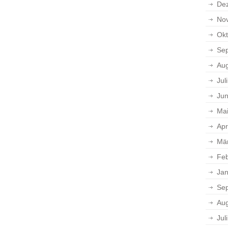
De
No
Okt
Se
Aug
Jul
Jun
Ma
Apr
Mä
Feb
Jan
Se
Aug
Jul