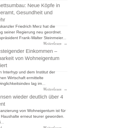
ettsumbau: Neue Köpfe in
eramt, Gesundheit und
ehr
kanzler Friedrich Merz hat die
g seiner Regierung neu geordnet.
präsident Frank-Walter Steinmeier...
Weiterlesen
→
 steigender Einkommen –
barkeit von Wohneigentum
iert
n Interhyp und dem Institut der
hen Wirtschaft ermittelte
nglichkeitsindex lag im...
Weiterlesen
→
nsen wieder deutlich über 4
ent
nanzierung von Wohneigentum ist für
e Haushalte erneut teurer geworden.
...
v
Weiterlesen
→