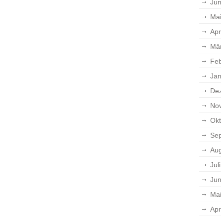
Jun
Ma
Apr
Mä
Feb
Jan
De
No
Okt
Se
Aug
Jul
Jun
Ma
Apr