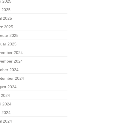
i 2025
i 2025
il 2025
rz 2025
ruar 2025
uar 2025
zember 2024
vember 2024
ober 2024
ptember 2024
ust 2024
i 2024
i 2024
i 2024
il 2024