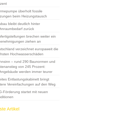
zent
mepumpe überholt fossile
zungen beim Heizungstausch
bau bleibt deutlich hinter
hnraumbedarf zurück
fertigstellungen brechen weiter ein
Genehmigungen ziehen an
tschland verzeichnet europaweit die
chsten Hochwasserschäden
nsinn – rund 290 Baunormen und
tenanstieg von 245 Prozent:
hngebäude werden immer teurer
ites Entlastungskabinett bringt
tere Vereinfachungen auf den Weg
-Förderung startet mit neuen
ditionen
te Artikel