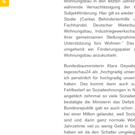
Wohnungsbau in den letzten Jahren 
währende Vernachlässigung der O
Subjektförderung. Hier gilt es wiede
Studie (Caritas Behindertenhilfe
Fachhandel, Deutscher Mieterb
Wohnungsbau, Industriegewerkschaf
ihrer gemeinsamen Stellungnahme
Unterstützung fürs Wohnen.“ Das
umgehend ein Förderungspaket v
Wohnungsbau anzukurbeln.
Bundesbauministerin Klara Geywitz
tagesschau24 als „hochgradig unseriö
ich persönlich für hochgradig unser
haben. Das kommt dann auch zu r
Fehlbedarf an Sozialwohnungen in No
angeblich zehnmal so viele Sozialwo
bestätigte die Ministerin das Defiz
Bundesrepublik gab es auch schon Ze
bei einer Million gelandet, weil So
sind und dann ganz normale Wohn
Jahrzehnte viel zu wenig Geld in Soz
haben wir da den Schalter umgelegt.