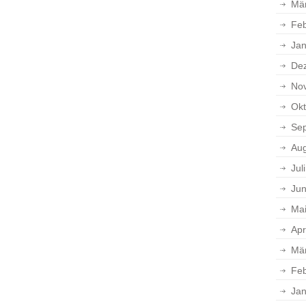
Mä
Feb
Jan
De
No
Okt
Se
Aug
Jul
Jun
Ma
Apr
Mä
Feb
Jan