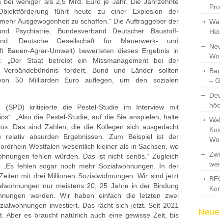
bei weniger als 2,5 Mrd. Euro je Jahr. Die Jahrzehnte
Pro
bjektförderung führt heute zu einer Explosion der
r mehr Ausgewogenheit zu schaffen.“ Die Auftraggeber der
Wär
 und Psychiatrie, Bundesverband Deutscher Baustoff-
Hei
und, Deutsche Gesellschaft für Mauerwerk- und
Neu
t Bauen-Agrar-Umwelt) bewerteten dieses Ergebnis in
Wo
: „Der Staat betreibt ein Missmanagement bei der
 Verbändebündnis fordert, Bund und Länder sollten
Bau
on 50 Milliarden Euro auflegen, um den sozialen
– 
Deu
hö
 (SPD) kritisierte die Pestel-Studie im Interview mit
s“: „Also die Pestel-Studie, auf die Sie anspielen, halte
Wah
iös. Das sind Zahlen, die die Kollegen sich ausgedacht
Kos
elativ absurden Ergebnissen. Zum Beispiel ist der
Wo
rdrhein-Westfalen wesentlich kleiner als in Sachsen, wo
Zwe
hnungen fehlen würden. Das ist nicht seriös.“ Zugleich
wei
it: „Es fehlen sogar noch mehr Sozialwohnungen. In der
iten mit drei Millionen Sozialwohnungen. Wir sind jetzt
BEG
zialwohnungen nur meistens 20, 25 Jahre in der Bindung
Kon
ungen werden. Wir haben einfach die letzten zwei
ialwohnungen investiert. Das rächt sich jetzt. Seit 2021
Neues
 Aber es braucht natürlich auch eine gewisse Zeit, bis