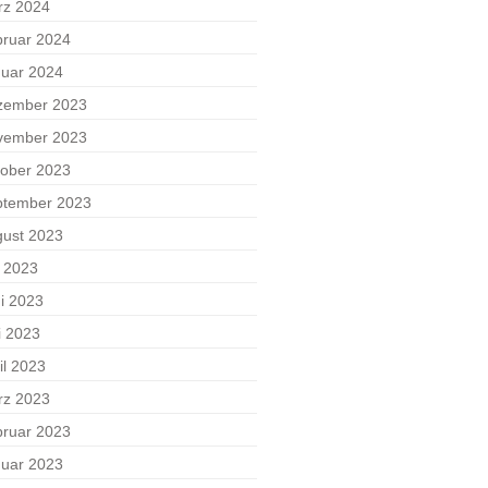
rz 2024
ruar 2024
uar 2024
zember 2023
vember 2023
ober 2023
ptember 2023
ust 2023
i 2023
i 2023
i 2023
il 2023
rz 2023
ruar 2023
uar 2023