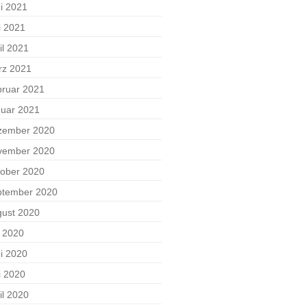
i 2021
i 2021
il 2021
rz 2021
ruar 2021
uar 2021
zember 2020
vember 2020
ober 2020
ptember 2020
ust 2020
i 2020
i 2020
i 2020
il 2020