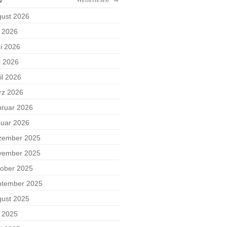
ust 2026
i 2026
i 2026
i 2026
il 2026
rz 2026
ruar 2026
uar 2026
zember 2025
vember 2025
ober 2025
ptember 2025
ust 2025
i 2025