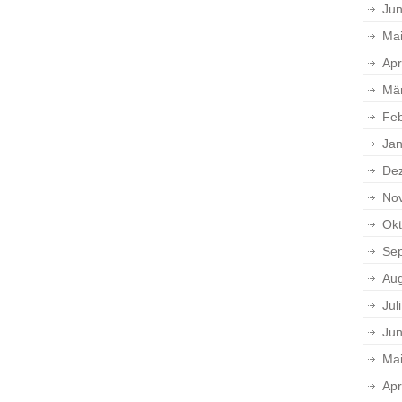
Jun
Ma
Apr
Mä
Feb
Jan
De
No
Okt
Se
Aug
Jul
Jun
Ma
Apr