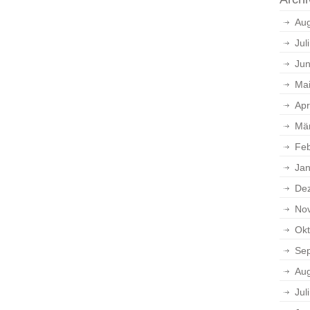
Aug
Jul
Jun
Ma
Apr
Mä
Feb
Jan
De
No
Okt
Se
Aug
Jul