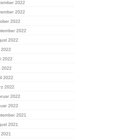
zember 2022
vember 2022
ober 2022
ptember 2022
ust 2022
i 2022
i 2022
i 2022
il 2022
rz 2022
ruar 2022
uar 2022
ptember 2021
ust 2021
i 2021