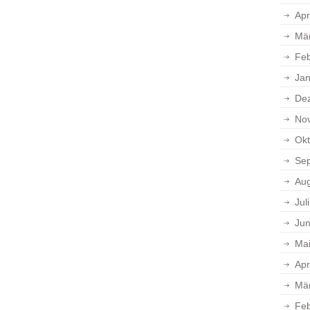
Apr
Mä
Feb
Jan
De
No
Okt
Se
Aug
Jul
Jun
Ma
Apr
Mä
Feb