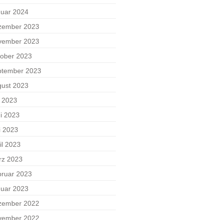
uar 2024
zember 2023
vember 2023
ober 2023
ptember 2023
ust 2023
i 2023
i 2023
i 2023
il 2023
rz 2023
ruar 2023
uar 2023
zember 2022
vember 2022