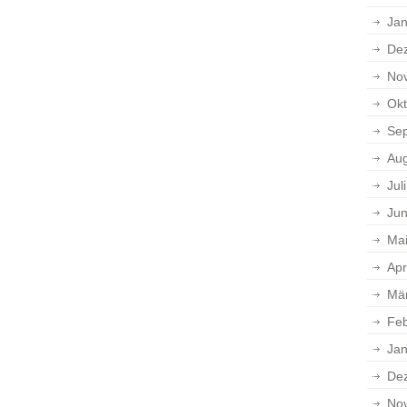
Jan
De
No
Okt
Se
Aug
Jul
Jun
Ma
Apr
Mä
Feb
Jan
De
No