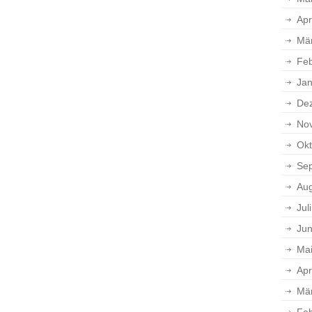
Apr
Mä
Feb
Jan
De
No
Okt
Se
Aug
Jul
Jun
Ma
Apr
Mä