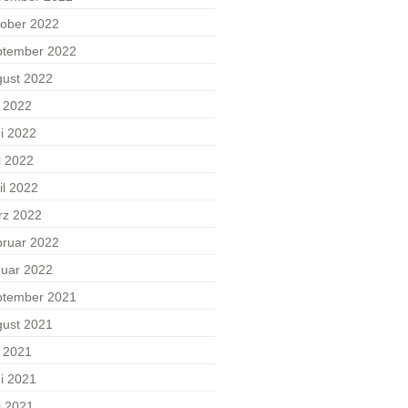
ober 2022
ptember 2022
ust 2022
i 2022
i 2022
i 2022
il 2022
rz 2022
ruar 2022
uar 2022
ptember 2021
ust 2021
i 2021
i 2021
i 2021