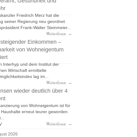
eramt, Gesundheit und
ehr
kanzler Friedrich Merz hat die
g seiner Regierung neu geordnet.
präsident Frank-Walter Steinmeier...
Weiterlesen
→
 steigender Einkommen –
barkeit von Wohneigentum
iert
n Interhyp und dem Institut der
hen Wirtschaft ermittelte
nglichkeitsindex lag im...
Weiterlesen
→
nsen wieder deutlich über 4
ent
nanzierung von Wohneigentum ist für
e Haushalte erneut teurer geworden.
...
v
Weiterlesen
→
ust 2026