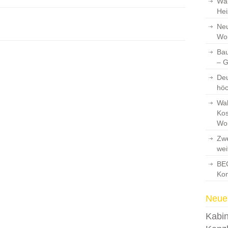
Wär
Hei
Neu
Wo
Bau
– 
Deu
hö
Wah
Kos
Wo
Zwe
wei
BEG
Kon
Neues
Kabin