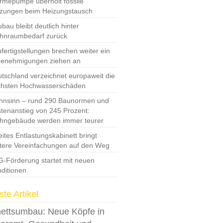
mepumpe überholt fossile
zungen beim Heizungstausch
bau bleibt deutlich hinter
hnraumbedarf zurück
fertigstellungen brechen weiter ein
Genehmigungen ziehen an
tschland verzeichnet europaweit die
chsten Hochwasserschäden
nsinn – rund 290 Baunormen und
tenanstieg von 245 Prozent:
hngebäude werden immer teurer
ites Entlastungskabinett bringt
tere Vereinfachungen auf den Weg
-Förderung startet mit neuen
ditionen
te Artikel
ettsumbau: Neue Köpfe in