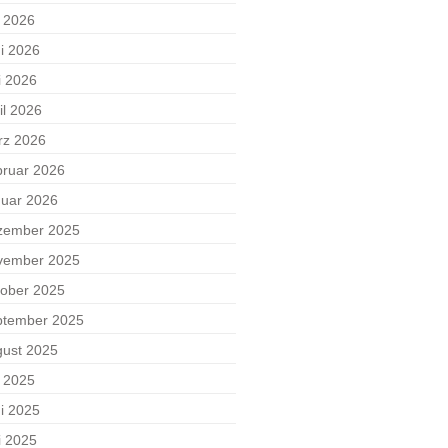
i 2026
i 2026
i 2026
il 2026
rz 2026
ruar 2026
uar 2026
zember 2025
vember 2025
ober 2025
ptember 2025
ust 2025
i 2025
i 2025
i 2025