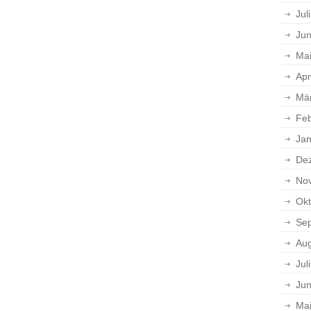
Jul
Jun
Ma
Apr
Mä
Feb
Jan
De
No
Okt
Se
Aug
Jul
Jun
Ma