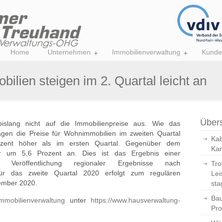
Home
Unternehmen
Immobilienverwaltung
Kunde
ilien steigen im 2. Quartal leicht an
Übers
islang nicht auf die Immobilienpreise aus. Wie das
lagen die Preise für Wohnimmobilien im zweiten Quartal
Kab
ozent höher als im ersten Quartal. Gegenüber dem
Kan
gar um 5,6 Prozent an. Dies ist das Ergebnis einer
e Veröffentlichung regionaler Ergebnisse nach
Tro
n für das zweite Quartal 2020 erfolgt zum regulären
Lei
tember 2020.
sta
Bau
mmobilienverwaltung
unter
https://www.hausverwaltung-
Pro