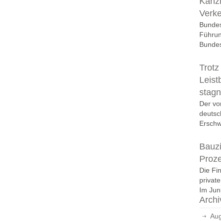
Kanzl
Verk
Bundes
Führun
Bundes
Trotz
Leist
stagn
Der vo
deutsc
Erschwi
Bauzi
Proz
Die Fi
privat
Im Juni
Archi
Aug