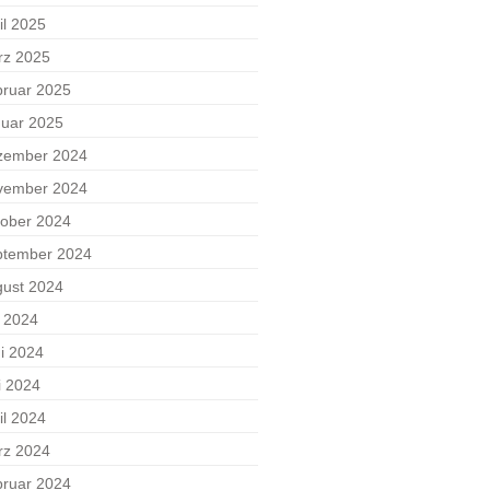
il 2025
rz 2025
ruar 2025
uar 2025
zember 2024
vember 2024
ober 2024
ptember 2024
ust 2024
i 2024
i 2024
i 2024
il 2024
rz 2024
ruar 2024