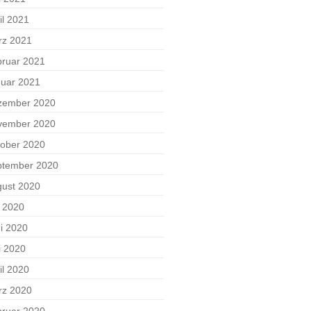
il 2021
rz 2021
ruar 2021
uar 2021
zember 2020
vember 2020
ober 2020
ptember 2020
ust 2020
i 2020
i 2020
i 2020
il 2020
rz 2020