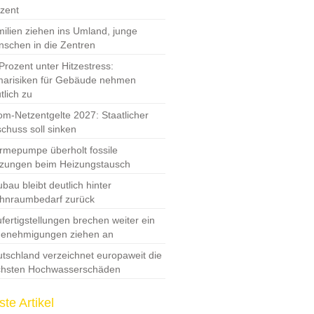
zent
ilien ziehen ins Umland, junge
schen in die Zentren
Prozent unter Hitzestress:
marisiken für Gebäude nehmen
tlich zu
om-Netzentgelte 2027: Staatlicher
chuss soll sinken
mepumpe überholt fossile
zungen beim Heizungstausch
bau bleibt deutlich hinter
hnraumbedarf zurück
fertigstellungen brechen weiter ein
Genehmigungen ziehen an
tschland verzeichnet europaweit die
chsten Hochwasserschäden
te Artikel