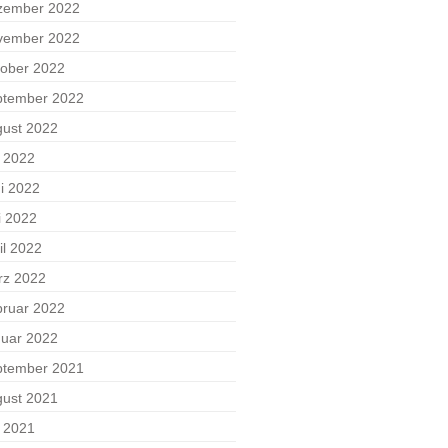
zember 2022
vember 2022
ober 2022
ptember 2022
ust 2022
i 2022
i 2022
i 2022
il 2022
rz 2022
ruar 2022
uar 2022
ptember 2021
ust 2021
i 2021