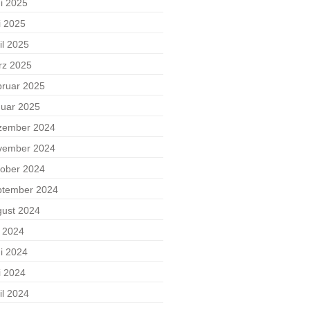
i 2025
i 2025
il 2025
rz 2025
ruar 2025
uar 2025
zember 2024
vember 2024
ober 2024
ptember 2024
ust 2024
i 2024
i 2024
i 2024
il 2024