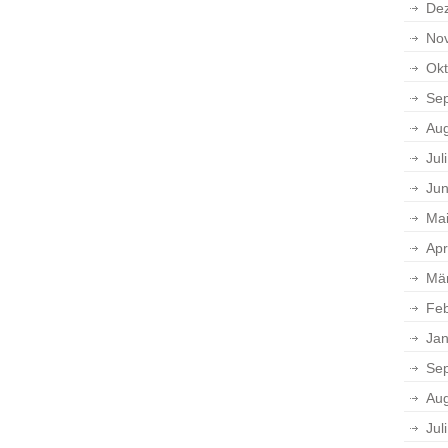
De
No
Okt
Se
Aug
Jul
Jun
Ma
Apr
Mä
Feb
Jan
Se
Aug
Jul