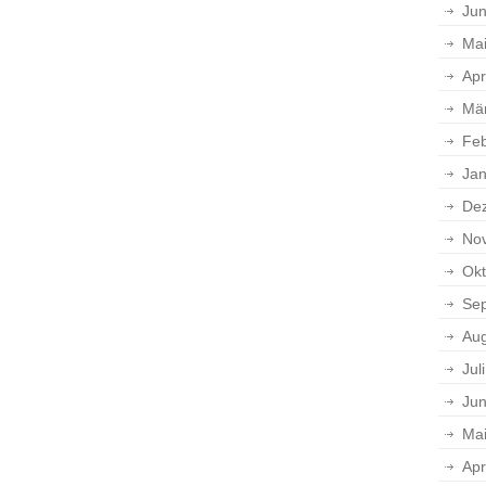
Jun
Ma
Apr
Mä
Feb
Jan
De
No
Okt
Se
Aug
Jul
Jun
Ma
Apr