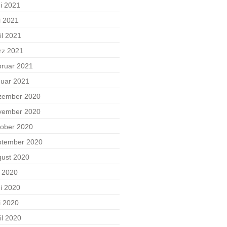
i 2021
i 2021
il 2021
rz 2021
ruar 2021
uar 2021
zember 2020
vember 2020
ober 2020
ptember 2020
ust 2020
i 2020
i 2020
i 2020
il 2020