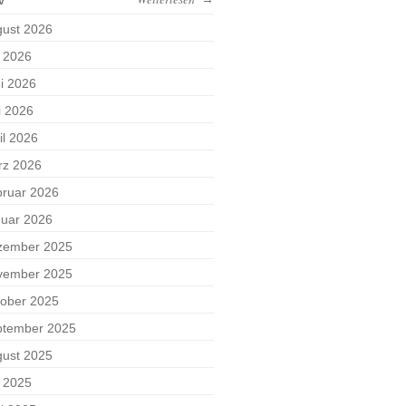
ust 2026
i 2026
i 2026
i 2026
il 2026
rz 2026
ruar 2026
uar 2026
zember 2025
vember 2025
ober 2025
ptember 2025
ust 2025
i 2025