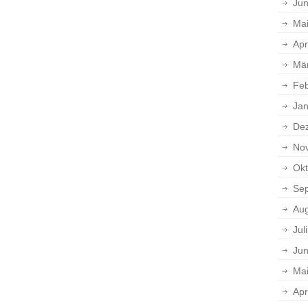
Jun
Ma
Apr
Mä
Feb
Jan
De
No
Okt
Se
Aug
Jul
Jun
Ma
Apr