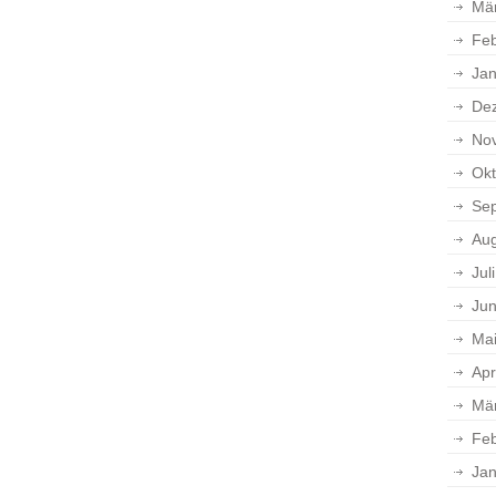
Mä
Feb
Jan
De
No
Okt
Se
Aug
Jul
Jun
Ma
Apr
Mä
Feb
Jan