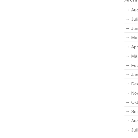
Aug
Jul
Jun
Ma
Apr
Mä
Feb
Jan
De
No
Okt
Se
Aug
Jul