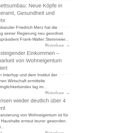
ettsumbau: Neue Köpfe in
eramt, Gesundheit und
ehr
kanzler Friedrich Merz hat die
g seiner Regierung neu geordnet.
präsident Frank-Walter Steinmeier...
Weiterlesen
→
 steigender Einkommen –
barkeit von Wohneigentum
iert
n Interhyp und dem Institut der
hen Wirtschaft ermittelte
nglichkeitsindex lag im...
Weiterlesen
→
nsen wieder deutlich über 4
ent
nanzierung von Wohneigentum ist für
e Haushalte erneut teurer geworden.
...
v
Weiterlesen
→