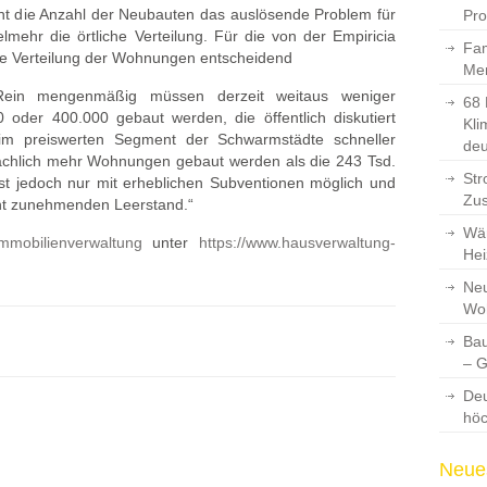
cht die Anzahl der Neubauten das auslösende Problem für
Pro
mehr die örtliche Verteilung. Für die von der Empiricia
Fam
kale Verteilung der Wohnungen entscheidend
Men
„Rein mengenmäßig müssen derzeit weitaus weniger
68 
 oder 400.000 gebaut werden, die öffentlich diskutiert
Kli
im preiswerten Segment der Schwarmstädte schneller
deu
tsächlich mehr Wohnungen gebaut werden als die 243 Tsd.
Str
ist jedoch nur mit erheblichen Subventionen möglich und
Zus
cht zunehmenden Leerstand.“
Wär
mmobilienverwaltung
unter
https://www.hausverwaltung-
Hei
Neu
Wo
Bau
– 
Deu
hö
Neues