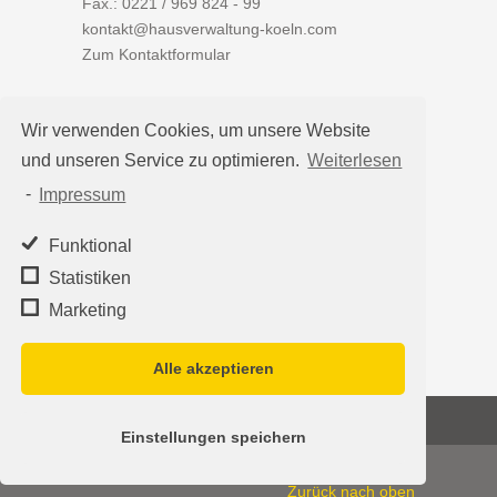
Fax.: 0221 / 969 824 - 99
kontakt@hausverwaltung-koeln.com
Zum Kontaktformular
Wir verwenden Cookies, um unsere Website
und unseren Service zu optimieren.
Weiterlesen
Auf einen Blick
-
Impressum
Hausverwaltung Köln
Immobilienverwaltung Köln
Funktional
WEG-Verwaltung
Statistiken
Mietverwaltung
Marketing
Team
Alle akzeptieren
©2026
Hausverwaltung Köln - Schleumer
Einstellungen speichern
Immobilien Treuhand Verwaltungs-OHG
·
Impressum
|
Datenschutz
Zurück nach oben