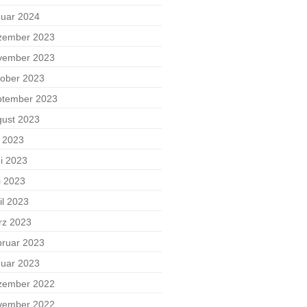
uar 2024
zember 2023
vember 2023
ober 2023
ptember 2023
ust 2023
i 2023
i 2023
i 2023
il 2023
rz 2023
ruar 2023
uar 2023
zember 2022
vember 2022