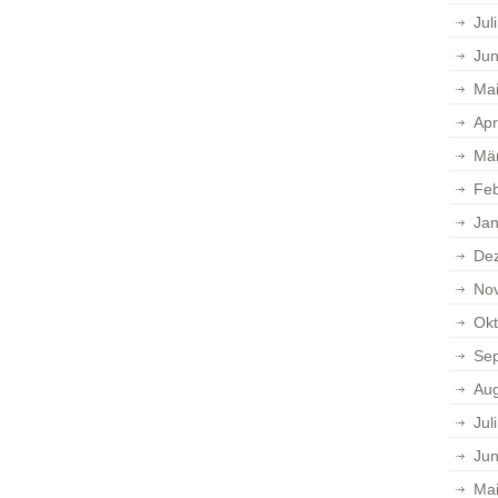
Jul
Jun
Ma
Apr
Mä
Feb
Jan
De
No
Okt
Se
Aug
Jul
Jun
Ma