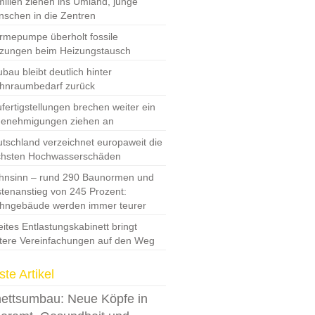
ilien ziehen ins Umland, junge
schen in die Zentren
mepumpe überholt fossile
zungen beim Heizungstausch
bau bleibt deutlich hinter
hnraumbedarf zurück
fertigstellungen brechen weiter ein
Genehmigungen ziehen an
tschland verzeichnet europaweit die
chsten Hochwasserschäden
nsinn – rund 290 Baunormen und
tenanstieg von 245 Prozent:
hngebäude werden immer teurer
ites Entlastungskabinett bringt
tere Vereinfachungen auf den Weg
te Artikel
ettsumbau: Neue Köpfe in