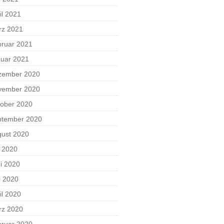
il 2021
rz 2021
ruar 2021
uar 2021
zember 2020
vember 2020
ober 2020
ptember 2020
ust 2020
i 2020
i 2020
i 2020
il 2020
rz 2020