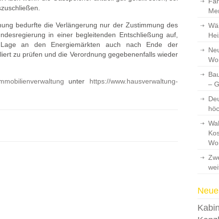
Fam
uszuschließen.
Men
dnung bedurfte die Verlängerung nur der Zustimmung des
Wär
ndesregierung in einer begleitenden Entschließung auf,
Hei
e Lage an den Energiemärkten auch nach Ende der
Neu
liert zu prüfen und die Verordnung gegebenenfalls wieder
Wo
Bau
mmobilienverwaltung
unter
https://www.hausverwaltung-
– 
Deu
hö
Wah
Kos
Wo
Zwe
wei
Neues
Kabin