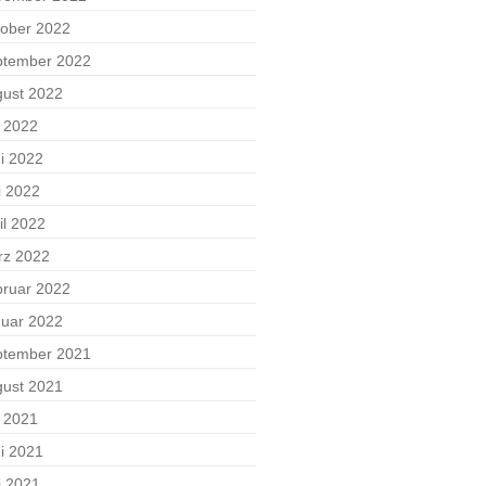
ober 2022
ptember 2022
ust 2022
i 2022
i 2022
i 2022
il 2022
rz 2022
ruar 2022
uar 2022
ptember 2021
ust 2021
i 2021
i 2021
i 2021