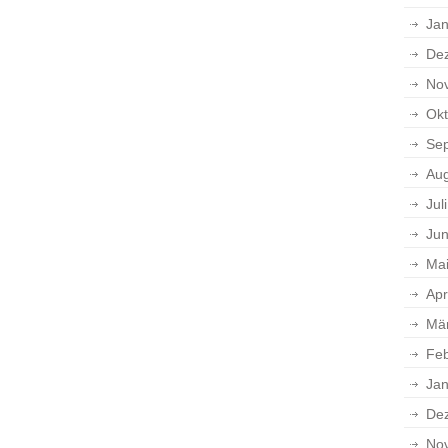
Jan
De
No
Okt
Se
Aug
Jul
Jun
Ma
Apr
Mä
Feb
Jan
De
No