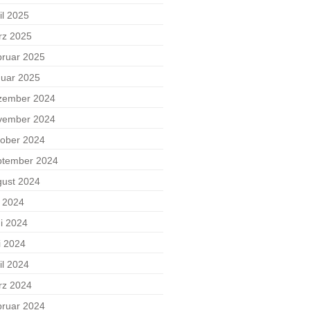
il 2025
rz 2025
ruar 2025
uar 2025
zember 2024
vember 2024
ober 2024
ptember 2024
ust 2024
i 2024
i 2024
i 2024
il 2024
rz 2024
ruar 2024