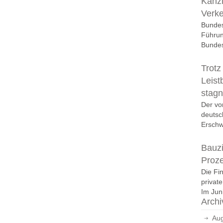
Kanzl
Verk
Bundes
Führun
Bundes
Trotz
Leist
stagn
Der vo
deutsc
Erschwi
Bauzi
Proz
Die Fi
privat
Im Juni
Archi
Aug