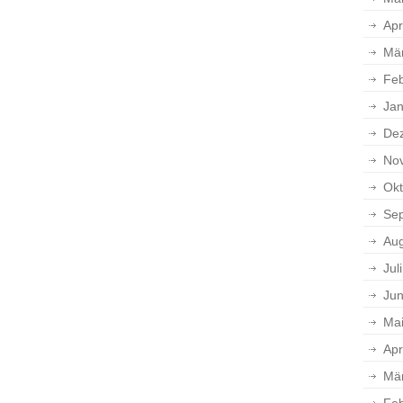
Apr
Mä
Feb
Jan
De
No
Okt
Se
Aug
Jul
Jun
Ma
Apr
Mä