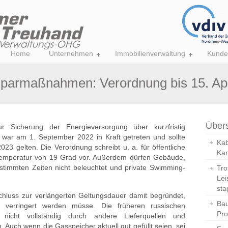
Home
Unternehmen
Immobilienverwaltung
Kunde
esparmaßnahmen: Verordnung bis 15. Apr
Übers
r Sicherung der Energieversorgung über kurzfristig
r am 1. September 2022 in Kraft getreten und sollte
Kab
023 gelten. Die Verordnung schreibt u. a. für öffentliche
Kan
temperatur von 19 Grad vor. Außerdem dürfen Gebäude,
timmten Zeiten nicht beleuchtet und private Swimming-
Tro
Lei
sta
hluss zur verlängerten Geltungsdauer damit begründet,
Bau
r verringert werden müsse. Die früheren russischen
Pro
 nicht vollständig durch andere Lieferquellen und
 Auch wenn die Gasspeicher aktuell gut gefüllt seien, sei