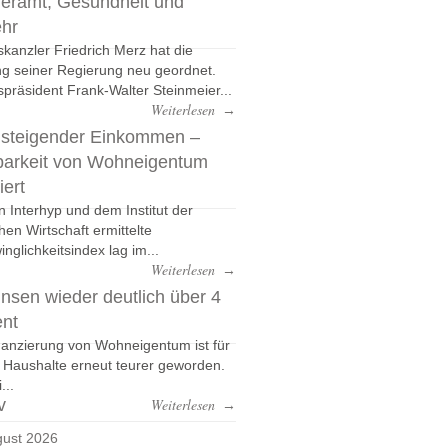
eramt, Gesundheit und
ehr
kanzler Friedrich Merz hat die
g seiner Regierung neu geordnet.
präsident Frank-Walter Steinmeier...
Weiterlesen
→
 steigender Einkommen –
barkeit von Wohneigentum
iert
n Interhyp und dem Institut der
hen Wirtschaft ermittelte
nglichkeitsindex lag im...
Weiterlesen
→
nsen wieder deutlich über 4
ent
nanzierung von Wohneigentum ist für
e Haushalte erneut teurer geworden.
...
v
Weiterlesen
→
ust 2026