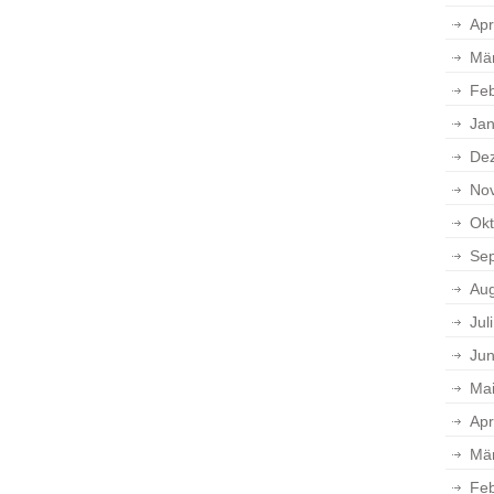
Apr
Mä
Feb
Jan
De
No
Okt
Se
Aug
Jul
Jun
Ma
Apr
Mä
Feb