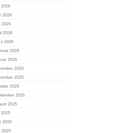
i 2026
i 2026
i 2026
il 2026
rz 2026
ruar 2026
uar 2026
zember 2025
vember 2025
ober 2025
ptember 2025
ust 2025
i 2025
i 2025
i 2025