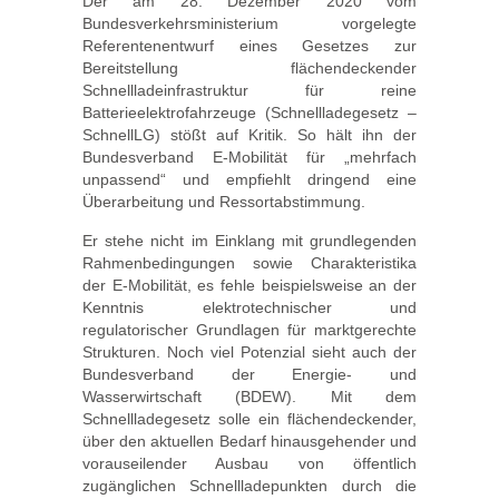
Der am 28. Dezember 2020 vom
Bundesverkehrsministerium vorgelegte
Referentenentwurf eines Gesetzes zur
Bereitstellung flächendeckender
Schnellladeinfrastruktur für reine
Batterieelektrofahrzeuge (Schnellladegesetz –
SchnellLG) stößt auf Kritik. So hält ihn der
Bundesverband E-Mobilität für „mehrfach
unpassend“ und empfiehlt dringend eine
Überarbeitung und Ressortabstimmung.
Er stehe nicht im Einklang mit grundlegenden
Rahmenbedingungen sowie Charakteristika
der E-Mobilität, es fehle beispielsweise an der
Kenntnis elektrotechnischer und
regulatorischer Grundlagen für marktgerechte
Strukturen. Noch viel Potenzial sieht auch der
Bundesverband der Energie- und
Wasserwirtschaft (BDEW). Mit dem
Schnellladegesetz solle ein flächendeckender,
über den aktuellen Bedarf hinausgehender und
vorauseilender Ausbau von öffentlich
zugänglichen Schnellladepunkten durch die