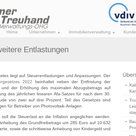
Home
Unternehmen
Immobilienverwaltung
Kunde
weitere Entlastungen
Übers
etes liegt auf Steuerentlastungen und Anpassungen. Der
ergesetzes 2022
beinhaltet neben der Entfristung der
Kab
e und der Erhöhung des maximalen Abzugsbetrags auf
Kan
ng des jährlichen linearen Afa-Satzes für nach dem 30.
ude von zwei auf drei Prozent. Teil des Gesetzes sind
Tro
gen für Betreiber von Photovoltaik-Anlagen.
Lei
sta
soll die Steuerlast an die Inflation angeglichen werden.
Bau
 Anhebung des Grundfreibetrags um 285 Euro auf 10.632
Pro
erte, sowie die schrittweise Anhebung von Kindergeld und