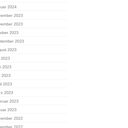
uar 2024
zember 2023
vember 2023
ober 2023
ptember 2023
ust 2023
i 2023
i 2023
i 2023
il 2023
rz 2023
ruar 2023
uar 2023
zember 2022
vember 2022