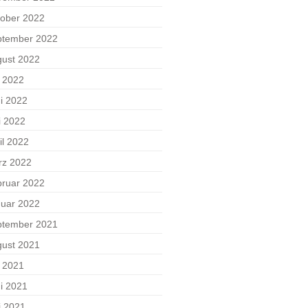
ober 2022
ptember 2022
ust 2022
i 2022
i 2022
i 2022
il 2022
rz 2022
ruar 2022
uar 2022
ptember 2021
ust 2021
i 2021
i 2021
i 2021