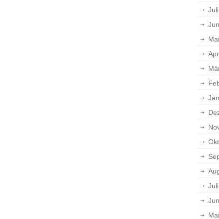
Jul
Jun
Ma
Apr
Mä
Feb
Jan
De
No
Okt
Se
Aug
Jul
Jun
Ma