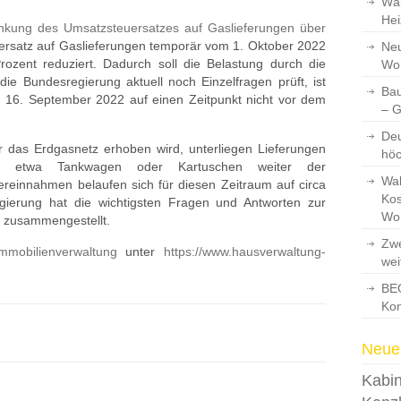
Wär
Hei
nkung des Umsatzsteuersatzes auf Gaslieferungen über
ersatz auf Gaslieferungen temporär vom 1. Oktober 2022
Neu
ozent reduziert. Dadurch soll die Belastung durch die
Wo
e Bundesregierung aktuell noch Einzelfragen prüft, ist
Bau
m 16. September 2022 auf einen Zeitpunkt nicht vor dem
– 
Deu
r das Erdgasnetz erhoben wird, unterliegen Lieferungen
hö
ie etwa Tankwagen oder Kartuschen weiter der
Wah
ereinnahmen belaufen sich für diesen Zeitraum auf circa
Kos
egierung hat die wichtigsten Fragen und Antworten zur
Wo
zusammengestellt.
Zwe
mmobilienverwaltung
unter
https://www.hausverwaltung-
wei
BEG
Kon
Neues
Kabin