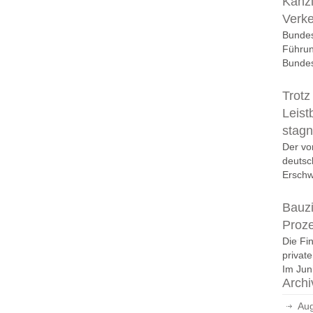
Kanzl
Verk
Bundes
Führun
Bundes
Trotz
Leist
stagn
Der vo
deutsc
Erschwi
Bauzi
Proz
Die Fi
privat
Im Juni
Archi
Aug