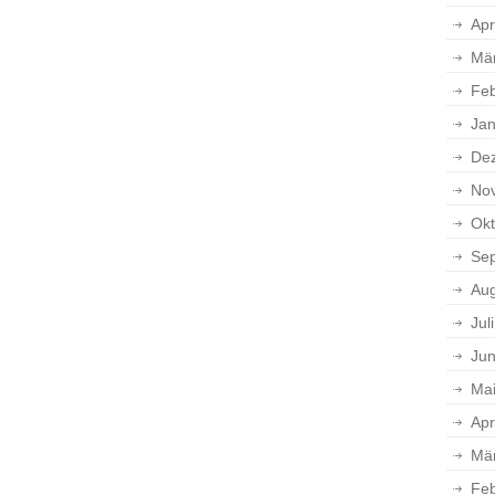
Apr
Mä
Feb
Jan
De
No
Okt
Se
Aug
Jul
Jun
Ma
Apr
Mä
Feb