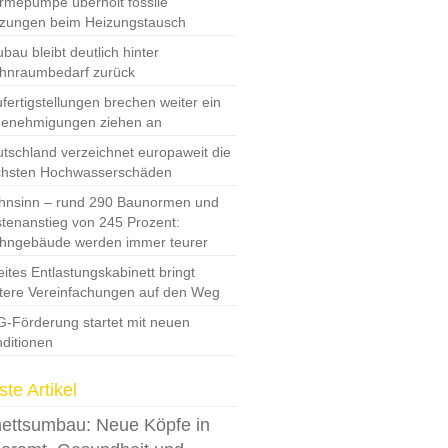
mepumpe überholt fossile
zungen beim Heizungstausch
bau bleibt deutlich hinter
hnraumbedarf zurück
fertigstellungen brechen weiter ein
Genehmigungen ziehen an
tschland verzeichnet europaweit die
chsten Hochwasserschäden
nsinn – rund 290 Baunormen und
tenanstieg von 245 Prozent:
hngebäude werden immer teurer
ites Entlastungskabinett bringt
tere Vereinfachungen auf den Weg
-Förderung startet mit neuen
ditionen
te Artikel
ettsumbau: Neue Köpfe in