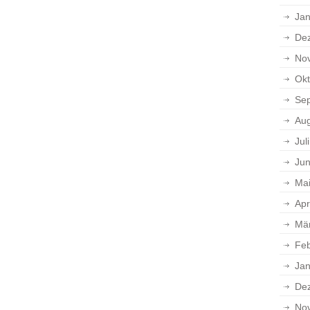
Jan
De
No
Okt
Se
Aug
Jul
Jun
Ma
Apr
Mä
Feb
Jan
De
No