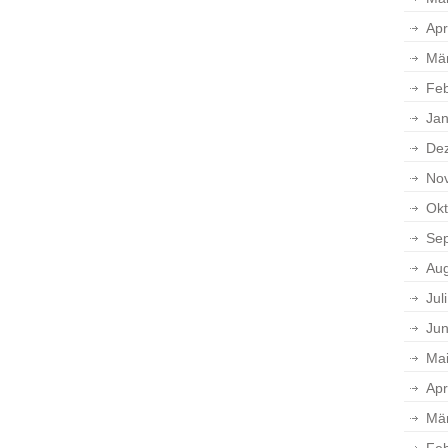
Apr
Mä
Feb
Jan
De
No
Okt
Se
Aug
Jul
Jun
Ma
Apr
Mä