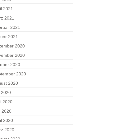
il 2021
rz 2021
ruar 2021
uar 2021
zember 2020
vember 2020
ober 2020
ptember 2020
ust 2020
i 2020
i 2020
i 2020
il 2020
rz 2020