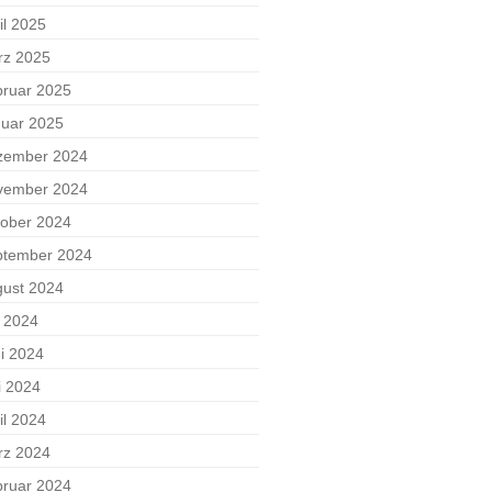
il 2025
rz 2025
ruar 2025
uar 2025
zember 2024
vember 2024
ober 2024
ptember 2024
ust 2024
i 2024
i 2024
i 2024
il 2024
rz 2024
ruar 2024