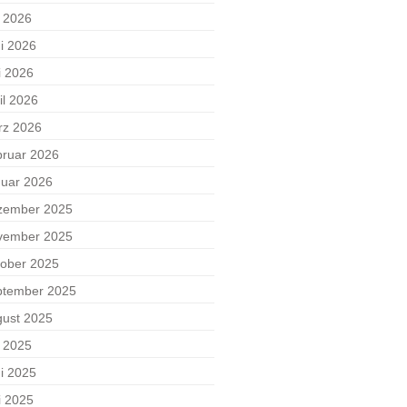
i 2026
i 2026
i 2026
il 2026
rz 2026
ruar 2026
uar 2026
zember 2025
vember 2025
ober 2025
ptember 2025
ust 2025
i 2025
i 2025
i 2025