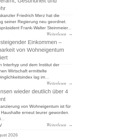
eramt, Gesundheit und
ehr
kanzler Friedrich Merz hat die
g seiner Regierung neu geordnet.
präsident Frank-Walter Steinmeier...
Weiterlesen
→
 steigender Einkommen –
barkeit von Wohneigentum
iert
n Interhyp und dem Institut der
hen Wirtschaft ermittelte
nglichkeitsindex lag im...
Weiterlesen
→
nsen wieder deutlich über 4
ent
nanzierung von Wohneigentum ist für
e Haushalte erneut teurer geworden.
...
v
Weiterlesen
→
ust 2026