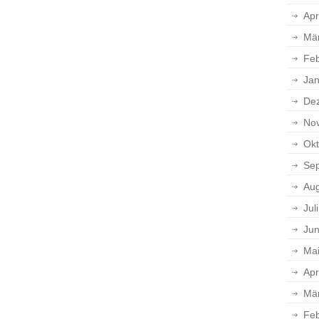
Apr
Mä
Feb
Jan
De
No
Okt
Se
Aug
Jul
Jun
Ma
Apr
Mä
Feb