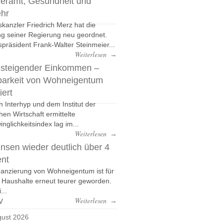
eramt, Gesundheit und
ehr
kanzler Friedrich Merz hat die
g seiner Regierung neu geordnet.
präsident Frank-Walter Steinmeier...
Weiterlesen
→
 steigender Einkommen –
barkeit von Wohneigentum
iert
n Interhyp und dem Institut der
hen Wirtschaft ermittelte
nglichkeitsindex lag im...
Weiterlesen
→
nsen wieder deutlich über 4
ent
nanzierung von Wohneigentum ist für
e Haushalte erneut teurer geworden.
...
v
Weiterlesen
→
ust 2026