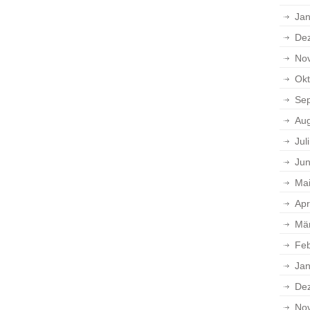
Jan
De
No
Okt
Se
Aug
Jul
Jun
Ma
Apr
Mä
Feb
Jan
De
No