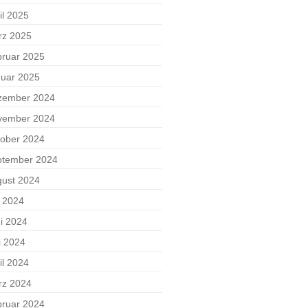
il 2025
rz 2025
ruar 2025
uar 2025
zember 2024
vember 2024
ober 2024
ptember 2024
ust 2024
i 2024
i 2024
i 2024
il 2024
rz 2024
ruar 2024