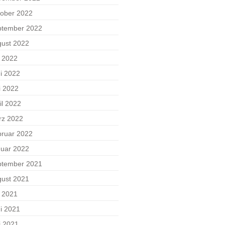
ober 2022
ptember 2022
ust 2022
i 2022
i 2022
i 2022
il 2022
rz 2022
ruar 2022
uar 2022
ptember 2021
ust 2021
i 2021
i 2021
i 2021