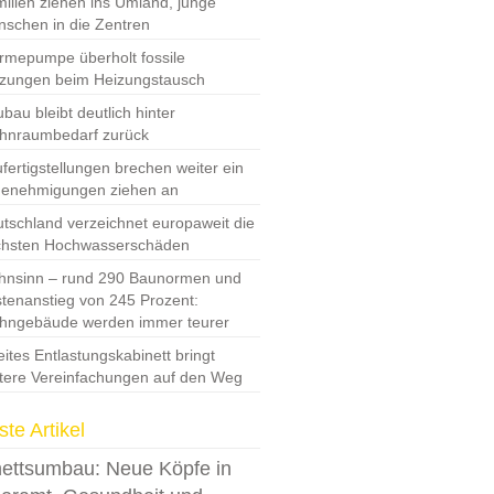
ilien ziehen ins Umland, junge
schen in die Zentren
mepumpe überholt fossile
zungen beim Heizungstausch
bau bleibt deutlich hinter
hnraumbedarf zurück
fertigstellungen brechen weiter ein
Genehmigungen ziehen an
tschland verzeichnet europaweit die
chsten Hochwasserschäden
nsinn – rund 290 Baunormen und
tenanstieg von 245 Prozent:
hngebäude werden immer teurer
ites Entlastungskabinett bringt
tere Vereinfachungen auf den Weg
te Artikel
ettsumbau: Neue Köpfe in