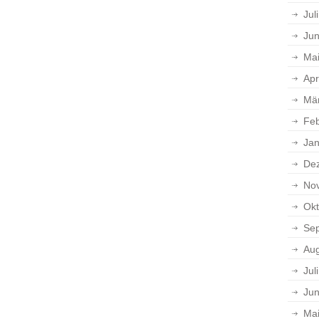
Jul
Jun
Ma
Apr
Mä
Feb
Jan
De
No
Okt
Se
Aug
Jul
Jun
Ma