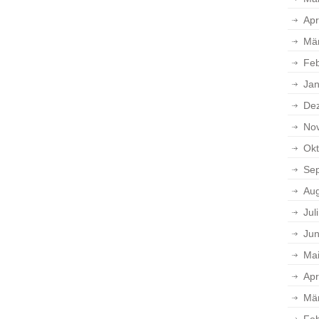
Apr
Mä
Feb
Jan
De
No
Okt
Se
Aug
Jul
Jun
Ma
Apr
Mä