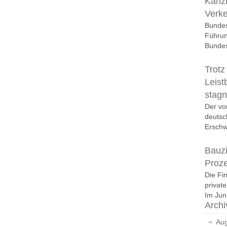
Kanzl
Verk
Bundes
Führun
Bundes
Trotz
Leist
stagn
Der vo
deutsc
Erschwi
Bauzi
Proz
Die Fi
privat
Im Juni
Archi
Aug