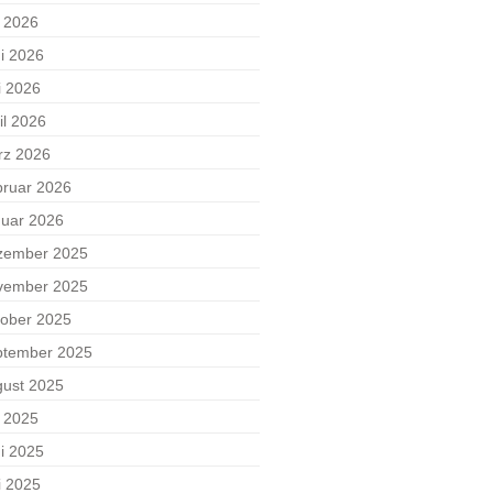
i 2026
i 2026
i 2026
il 2026
rz 2026
ruar 2026
uar 2026
zember 2025
vember 2025
ober 2025
ptember 2025
ust 2025
i 2025
i 2025
i 2025