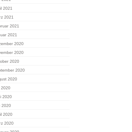
il 2021
rz 2021
ruar 2021
uar 2021
zember 2020
vember 2020
ober 2020
ptember 2020
ust 2020
i 2020
i 2020
i 2020
il 2020
rz 2020