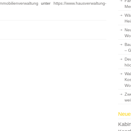
Fam
mmobilienverwaltung
unter
https://www.hausverwaltung-
Men
Wär
Hei
Neu
Wo
Bau
– 
Deu
hö
Wah
Kos
Wo
Zwe
wei
Neues
Kabin