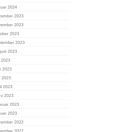
uar 2024
zember 2023
vember 2023
ober 2023
ptember 2023
ust 2023
i 2023
i 2023
i 2023
il 2023
rz 2023
ruar 2023
uar 2023
zember 2022
vember 2022