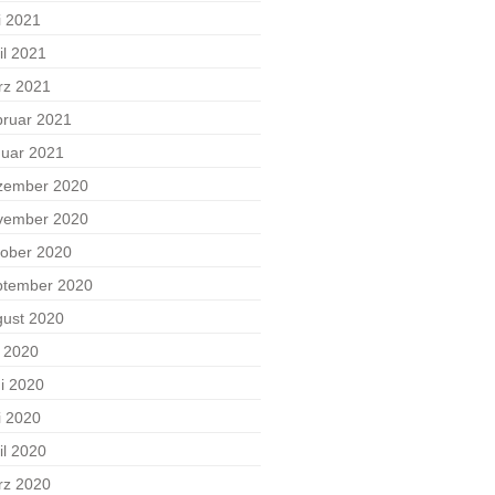
i 2021
il 2021
rz 2021
ruar 2021
uar 2021
zember 2020
vember 2020
ober 2020
ptember 2020
ust 2020
i 2020
i 2020
i 2020
il 2020
rz 2020