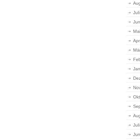
Aug
Jul
Jun
Ma
Apr
Mä
Feb
Jan
De
No
Okt
Se
Aug
Jul
Jun