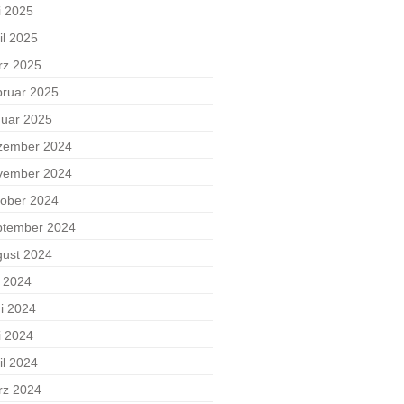
i 2025
il 2025
rz 2025
ruar 2025
uar 2025
zember 2024
vember 2024
ober 2024
ptember 2024
ust 2024
i 2024
i 2024
i 2024
il 2024
rz 2024