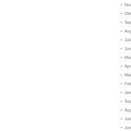
No
Okt
Se
Aug
Jul
Jun
Ma
Apr
Mä
Feb
Jan
Se
Aug
Jul
Jun