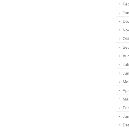
Feb
Jan
De
No
Okt
Se
Aug
Jul
Jun
Ma
Apr
Mä
Feb
Jan
De