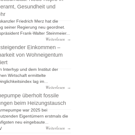
eramt, Gesundheit und
ehr
kanzler Friedrich Merz hat die
g seiner Regierung neu geordnet.
präsident Frank-Walter Steinmeier...
Weiterlesen
→
 steigender Einkommen –
barkeit von Wohneigentum
iert
n Interhyp und dem Institut der
hen Wirtschaft ermittelte
nglichkeitsindex lag im...
Weiterlesen
→
epumpe überholt fossile
ungen beim Heizungstausch
ärmepumpe war 2025 bei
nutzenden Eigentümern erstmals die
figsten neu eingebaute...
v
Weiterlesen
→