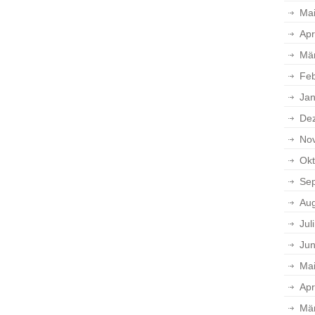
Ma
Apr
Mä
Feb
Jan
De
No
Okt
Se
Aug
Jul
Jun
Ma
Apr
Mä