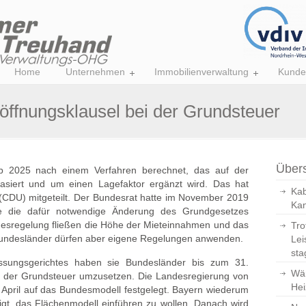
Home
Unternehmen
Immobilienverwaltung
Kunde
öffnungsklausel bei der Grundsteuer
Übers
b 2025 nach einem Verfahren berechnet, das auf der
siert und um einen Lagefaktor ergänzt wird. Das hat
Kab
(CDU) mitgeteilt. Der Bundesrat hatte im November 2019
Kan
e die dafür notwendige Änderung des Grundgesetzes
esregelung fließen die Höhe der Mieteinnahmen und das
Tro
 Bundesländer dürfen aber eigene Regelungen anwenden.
Lei
sta
ssungsgerichtes haben sie Bundesländer bis zum 31.
Wär
 der Grundsteuer umzusetzen. Die Landesregierung von
Hei
g April auf das Bundesmodell festgelegt. Bayern wiederum
gt, das Flächenmodell einführen zu wollen. Danach wird