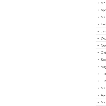
Ma
Apr
Mä
Feb
Jan
De
No
Okt
Se
Aug
Jul
Jun
Ma
Apr
Mä