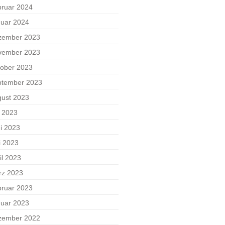
ruar 2024
uar 2024
zember 2023
vember 2023
ober 2023
ptember 2023
ust 2023
i 2023
i 2023
i 2023
il 2023
rz 2023
ruar 2023
uar 2023
zember 2022