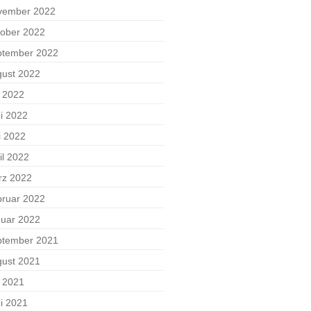
vember 2022
ober 2022
ptember 2022
ust 2022
i 2022
i 2022
i 2022
il 2022
rz 2022
ruar 2022
uar 2022
ptember 2021
ust 2021
i 2021
i 2021