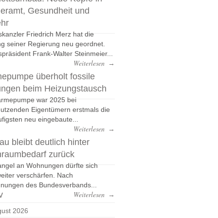
eramt, Gesundheit und
ehr
kanzler Friedrich Merz hat die
g seiner Regierung neu geordnet.
präsident Frank-Walter Steinmeier...
Weiterlesen
→
epumpe überholt fossile
ungen beim Heizungstausch
ärmepumpe war 2025 bei
nutzenden Eigentümern erstmals die
figsten neu eingebaute...
Weiterlesen
→
u bleibt deutlich hinter
raumbedarf zurück
ngel an Wohnungen dürfte sich
eiter verschärfen. Nach
nungen des Bundesverbands...
v
Weiterlesen
→
ust 2026