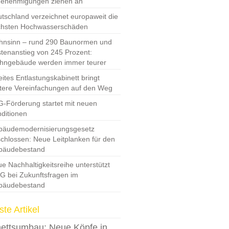
Genehmigungen ziehen an
tschland verzeichnet europaweit die
chsten Hochwasserschäden
nsinn – rund 290 Baunormen und
tenanstieg von 245 Prozent:
hngebäude werden immer teurer
ites Entlastungskabinett bringt
tere Vereinfachungen auf den Weg
-Förderung startet mit neuen
ditionen
bäudemodernisierungsgesetz
chlossen: Neue Leitplanken für den
bäudebestand
e Nachhaltigkeitsreihe unterstützt
 bei Zukunftsfragen im
bäudebestand
te Artikel
ettsumbau: Neue Köpfe in