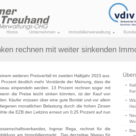
Home
Unternehmen
Immobilienverwaltung
Kunde
en rechnen mit weiter sinkenden Immo
Übers
inem weiteren Preisverfall im zweiten Halbjahr 2023 aus.
Prozent deutlich mehr Vorstände der Meinung, dass die
Kab
iveau einpendeln werden. 13 Prozent rechnen sogar mit
Kan
enn die Preise leicht sinken könnten, ist der Kauf von
en. Käufer müssen über eine gute Bonität und vor allem
Wär
stiegenen monatlichen Belastung durch die hohen Zinsen
Hei
hte die EZB den Leitzins erneut um 0,25 Prozent auf nun
Neu
Wo
ossenschaftsverbandes, Ingmar Rega, rechnet für die
Bau
ildung am Immobilienmarkt. „Das derzeitige Niveau für