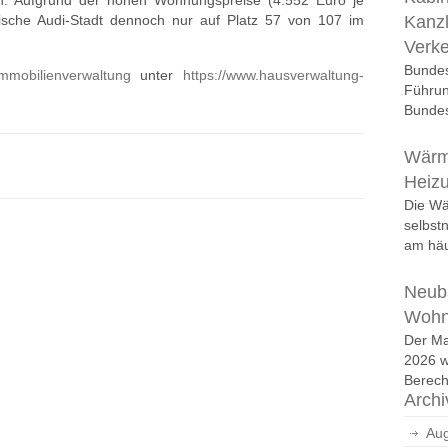
n. Aufgrund der hohen Wohnungspreise (4.552 Euro je
kische Audi-Stadt dennoch nur auf Platz 57 von 107 im
Kanzl
Verk
Bundes
mmobilienverwaltung
unter
https://www.hausverwaltung-
Führun
Bundes
Wärm
Heiz
Die W
selbst
am häu
Neuba
Wohn
Der Ma
2026 w
Berech
Archi
Aug