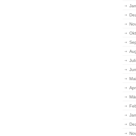
Jan
De
No
Okt
Se
Aug
Jul
Jun
Ma
Apr
Mä
Feb
Jan
De
No