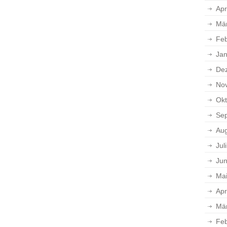
Apr
Mä
Feb
Jan
De
No
Okt
Se
Aug
Jul
Jun
Ma
Apr
Mä
Feb