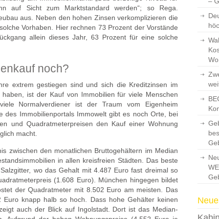
– 
dann auf Sicht zum Marktstandard werden“; so Rega.
Deu
eubau aus. Neben den hohen Zinsen verkomplizieren die
hö
solche Vorhaben. Hier rechnen 73 Prozent der Vorstände
ckgang allein dieses Jahr, 63 Prozent für eine solche
Wah
Kos
Wo
lienkauf noch?
Zwe
wei
re extrem gestiegen sind und sich die Kreditzinsen im
 haben, ist der Kauf von Immobilien für viele Menschen
BEG
 viele Normalverdiener ist der Traum vom Eigenheim
Kon
e des Immobilienportals Immowelt gibt es noch Orte, bei
Ge
men und Quadratmeterpreisen den Kauf einer Wohnung
bes
glich macht.
Ge
nis zwischen den monatlichen Bruttogehältern im Median
Neu
tandsimmobilien in allen kreisfreien Städten. Das beste
WEG
t Salzgitter, wo das Gehalt mit 4.487 Euro fast dreimal so
Ge
Quadratmeterpreis (1.608 Euro). München hingegen bildet
kostet der Quadratmeter mit 8.502 Euro am meisten. Das
2 Euro knapp halb so hoch. Dass hohe Gehälter keinen
Neues
eigt auch der Blick auf Ingolstadt. Dort ist das Median-
Kabin