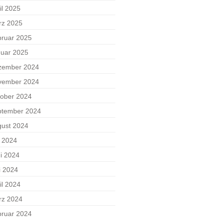
il 2025
rz 2025
ruar 2025
uar 2025
zember 2024
vember 2024
ober 2024
ptember 2024
ust 2024
i 2024
i 2024
i 2024
il 2024
rz 2024
ruar 2024