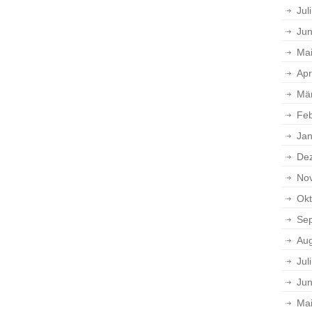
Jul
Jun
Ma
Apr
Mä
Feb
Jan
De
No
Okt
Se
Aug
Jul
Jun
Ma