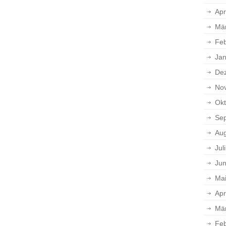
Apr
Mä
Feb
Jan
De
No
Okt
Se
Aug
Jul
Jun
Ma
Apr
Mä
Feb