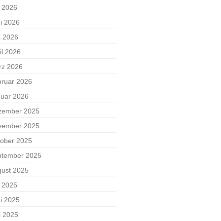
i 2026
i 2026
i 2026
il 2026
rz 2026
ruar 2026
uar 2026
zember 2025
vember 2025
ober 2025
ptember 2025
ust 2025
i 2025
i 2025
i 2025