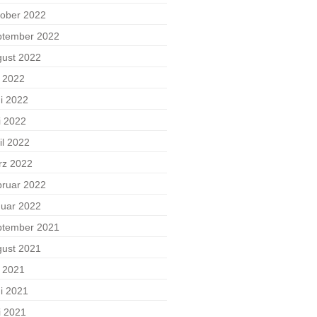
ober 2022
ptember 2022
ust 2022
i 2022
i 2022
i 2022
il 2022
rz 2022
ruar 2022
uar 2022
ptember 2021
ust 2021
i 2021
i 2021
i 2021