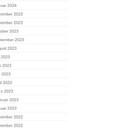
uar 2024
zember 2023
vember 2023
ober 2023
ptember 2023
ust 2023
i 2023
i 2023
i 2023
il 2023
rz 2023
ruar 2023
uar 2023
zember 2022
vember 2022