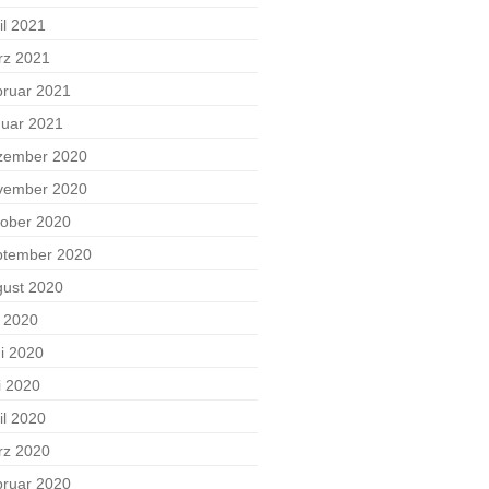
il 2021
rz 2021
ruar 2021
uar 2021
zember 2020
vember 2020
ober 2020
ptember 2020
ust 2020
i 2020
i 2020
i 2020
il 2020
rz 2020
ruar 2020