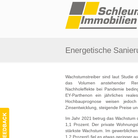
Energetische Sanieru
Wachstumstreiber sind laut Studie d
das Volumen anstehender Renov
Nachholeffekte bei Pandemie bedin
EY-Parthenon ein jährliches rea
Hochbauprognose weisen jedoch a
Zinsentwicklung, steigende Preise un
Im Jahr 2021 betrug das Wachstum 
1,1 Prozent. Der private Wohnungs
stärkste Wachstum. Im gewerblichen
1,2 Prozent) fiel es etwas geringer 