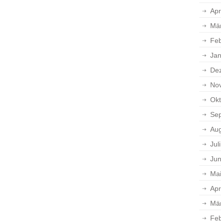
Apr
Mä
Feb
Jan
De
No
Okt
Se
Aug
Jul
Jun
Ma
Apr
Mä
Feb