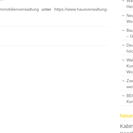
Wär
Hei
mmobilienverwaltung
unter
https://www.hausverwaltung-
Neu
Wo
Bau
– 
Deu
hö
Wah
Kos
Wo
Zwe
wei
BEG
Kon
Neues
Kabin