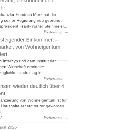
eramt, Gesundheit und
ehr
kanzler Friedrich Merz hat die
g seiner Regierung neu geordnet.
präsident Frank-Walter Steinmeier...
Weiterlesen
→
 steigender Einkommen –
barkeit von Wohneigentum
iert
n Interhyp und dem Institut der
hen Wirtschaft ermittelte
nglichkeitsindex lag im...
Weiterlesen
→
nsen wieder deutlich über 4
ent
nanzierung von Wohneigentum ist für
e Haushalte erneut teurer geworden.
...
v
Weiterlesen
→
ust 2026