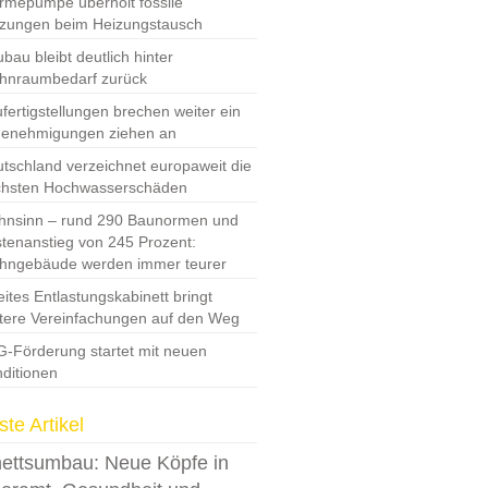
mepumpe überholt fossile
zungen beim Heizungstausch
bau bleibt deutlich hinter
hnraumbedarf zurück
fertigstellungen brechen weiter ein
Genehmigungen ziehen an
tschland verzeichnet europaweit die
chsten Hochwasserschäden
nsinn – rund 290 Baunormen und
tenanstieg von 245 Prozent:
hngebäude werden immer teurer
ites Entlastungskabinett bringt
tere Vereinfachungen auf den Weg
-Förderung startet mit neuen
ditionen
te Artikel
ettsumbau: Neue Köpfe in