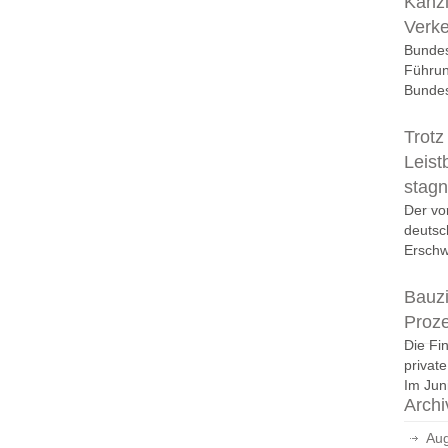
Kanzl
Verk
Bundes
Führun
Bundes
Trotz
Leist
stagn
Der vo
deutsc
Erschwi
Bauzi
Proz
Die Fi
privat
Im Juni
Archi
Aug