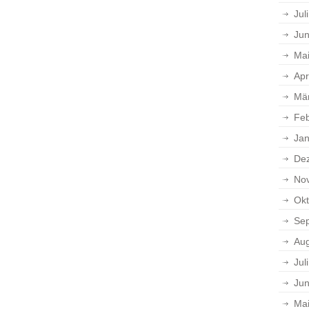
Jul
Jun
Ma
Apr
Mä
Feb
Jan
De
No
Okt
Se
Aug
Jul
Jun
Ma