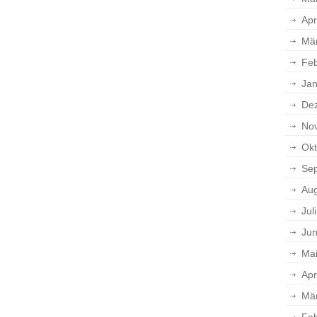
Apr
Mä
Feb
Jan
De
No
Okt
Se
Aug
Jul
Jun
Ma
Apr
Mä