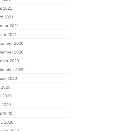
il 2021
rz 2021
ruar 2021
uar 2021
zember 2020
vember 2020
ober 2020
ptember 2020
ust 2020
i 2020
i 2020
i 2020
il 2020
rz 2020