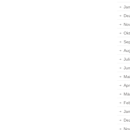
Jan
De
No
Okt
Se
Aug
Jul
Jun
Ma
Apr
Mä
Feb
Jan
De
No