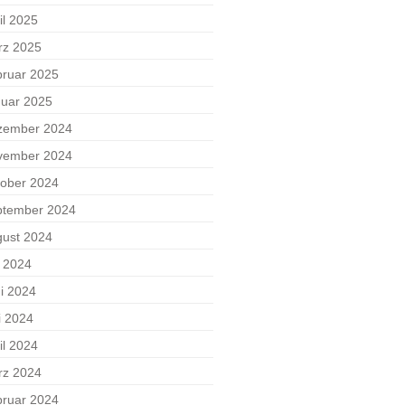
il 2025
rz 2025
ruar 2025
uar 2025
zember 2024
vember 2024
ober 2024
ptember 2024
ust 2024
i 2024
i 2024
i 2024
il 2024
rz 2024
ruar 2024