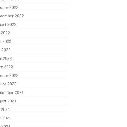
ober 2022
ptember 2022
ust 2022
i 2022
i 2022
i 2022
il 2022
rz 2022
ruar 2022
uar 2022
ptember 2021
ust 2021
i 2021
i 2021
i 2021