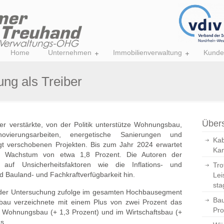
Home
Unternehmen
Immobilienverwaltung
Kunde
ng als Treiber
Übers
er verstärkte, von der Politik unterstütze Wohnungsbau,
ierungsarbeiten, energetische Sanierungen und
Kab
gt verschobenen Projekten. Bis zum Jahr 2024 erwartet
Kan
les Wachstum von etwa 1,8 Prozent. Die Autoren der
uf Unsicherheitsfaktoren wie die Inflations- und
Tro
d Bauland- und Fachkraftverfügbarkeit hin.
Lei
sta
der Untersuchung zufolge im gesamten Hochbausegment
Bau
bau verzeichnete mit einem Plus von zwei Prozent das
Pro
 Wohnungsbau (+ 1,3 Prozent) und im Wirtschaftsbau (+
aus.