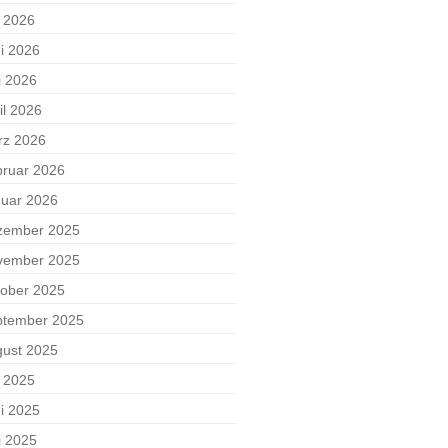
i 2026
i 2026
i 2026
il 2026
rz 2026
ruar 2026
uar 2026
zember 2025
vember 2025
ober 2025
ptember 2025
ust 2025
i 2025
i 2025
i 2025