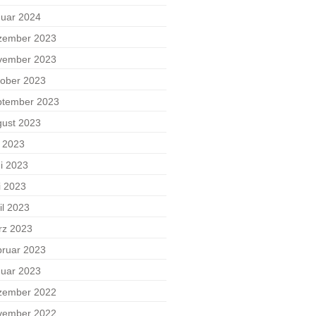
uar 2024
zember 2023
vember 2023
ober 2023
ptember 2023
ust 2023
i 2023
i 2023
i 2023
il 2023
rz 2023
ruar 2023
uar 2023
zember 2022
vember 2022