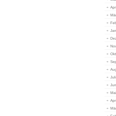
Apr
Mä
Feb
Jan
De
No
Okt
Se
Aug
Jul
Jun
Ma
Apr
Mä