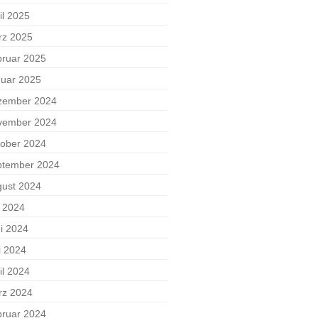
il 2025
rz 2025
ruar 2025
uar 2025
zember 2024
vember 2024
ober 2024
ptember 2024
ust 2024
i 2024
i 2024
i 2024
il 2024
rz 2024
ruar 2024