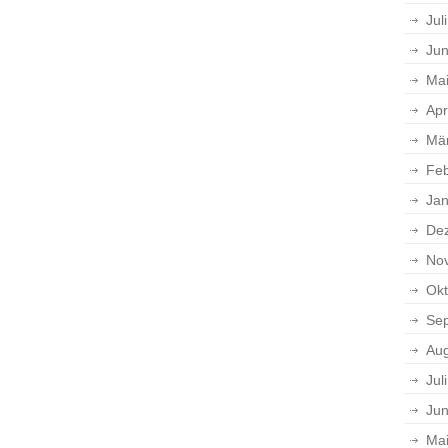
Jul
Jun
Ma
Apr
Mä
Feb
Jan
De
No
Okt
Se
Aug
Jul
Jun
Ma