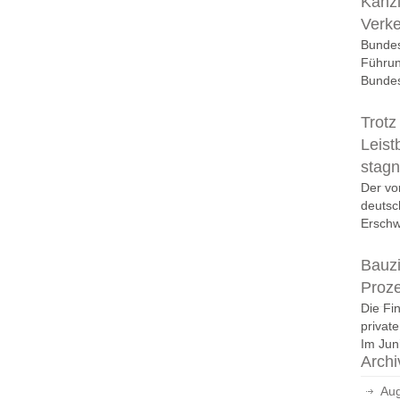
Kanzl
Verk
Bundes
Führun
Bundes
Trotz
Leist
stagn
Der vo
deutsc
Erschwi
Bauzi
Proz
Die Fi
privat
Im Juni
Archi
Aug