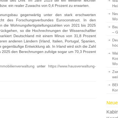
gnose des DIW. Im Jahr 2025 sei ein weiterer leichter
Wär
zw. ein realer Zuwachs von 0,4 Prozent zu erwarten.
Hei
Neu
hnungsbau gegenwärtig unter den stark erschwerten
Wo
ht des Forschungsverbundes Euroconstruct. In den
n die Wohnungsfertigstellungszahlen von 2021 bis 2025
Bau
urückgehen, so die Hochrechnungen der Wissenschaftler
– 
arkiert Deutschland mit einem Minus von 31,8 Prozent
Deu
ren anderen Ländern (Irland, Italien, Portugal, Spanien,
hö
 gegenläufige Entwicklung ab. In Irland wird sich die Zahl
bis 2025 den Berechnungen zufolge sogar um 70,3 Prozent
Wah
Kos
Wo
mmobilienverwaltung
unter
https://www.hausverwaltung-
Zwe
wei
BEG
Kon
Neues
Kabin