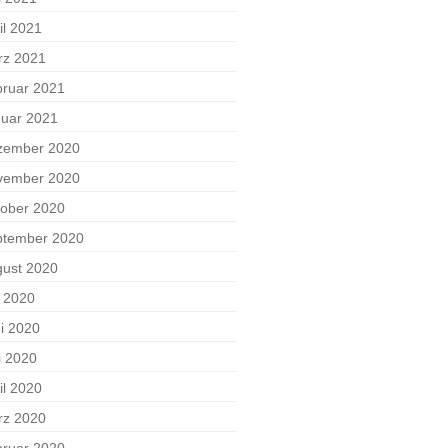
il 2021
rz 2021
ruar 2021
uar 2021
zember 2020
vember 2020
ober 2020
ptember 2020
ust 2020
i 2020
i 2020
i 2020
il 2020
rz 2020