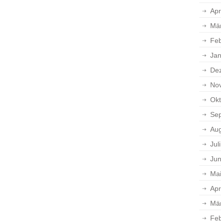
Apr
Mä
Feb
Jan
De
No
Okt
Se
Aug
Jul
Jun
Ma
Apr
Mä
Feb