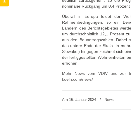
deutlich zurückgehen“, so die Pro
nominaler Rückgang um 0,4 Prozent b
Überall in Europa leidet der Wo
Rahmenbedingungen, so ein Beric
Ländern des Berichtsgebietes werde
um durchschnittlich 12,1 Prozent z
aus den Bauantragszahlen. Dabei m
das untere Ende der Skala. In mehre
Slowakei) hingegen zeichnet sich eine
der fertiggestellten Wohneinheiten 
erhöhen.
Mehr News vom VDIV und zur
I
koeln.com/news/
Am 16. Januar 2024
/
News