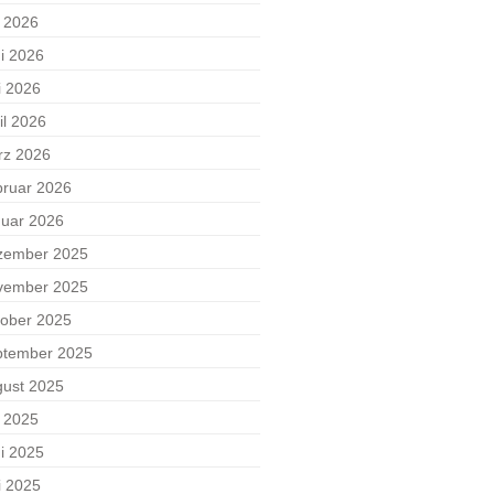
i 2026
i 2026
i 2026
il 2026
rz 2026
ruar 2026
uar 2026
zember 2025
vember 2025
ober 2025
ptember 2025
ust 2025
i 2025
i 2025
i 2025