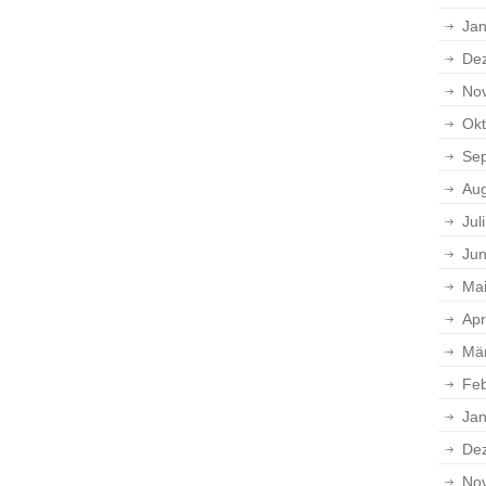
Jan
De
No
Okt
Se
Aug
Jul
Jun
Ma
Apr
Mä
Feb
Jan
De
No