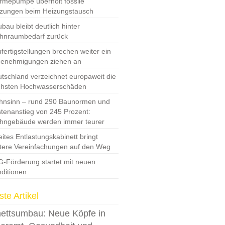
mepumpe überholt fossile
zungen beim Heizungstausch
bau bleibt deutlich hinter
hnraumbedarf zurück
fertigstellungen brechen weiter ein
Genehmigungen ziehen an
tschland verzeichnet europaweit die
chsten Hochwasserschäden
nsinn – rund 290 Baunormen und
tenanstieg von 245 Prozent:
hngebäude werden immer teurer
ites Entlastungskabinett bringt
tere Vereinfachungen auf den Weg
-Förderung startet mit neuen
ditionen
te Artikel
ettsumbau: Neue Köpfe in