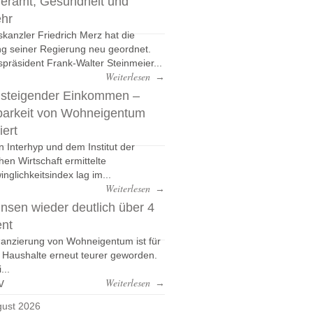
eramt, Gesundheit und
ehr
kanzler Friedrich Merz hat die
g seiner Regierung neu geordnet.
präsident Frank-Walter Steinmeier...
Weiterlesen
→
 steigender Einkommen –
barkeit von Wohneigentum
iert
n Interhyp und dem Institut der
hen Wirtschaft ermittelte
nglichkeitsindex lag im...
Weiterlesen
→
nsen wieder deutlich über 4
ent
nanzierung von Wohneigentum ist für
e Haushalte erneut teurer geworden.
...
v
Weiterlesen
→
ust 2026