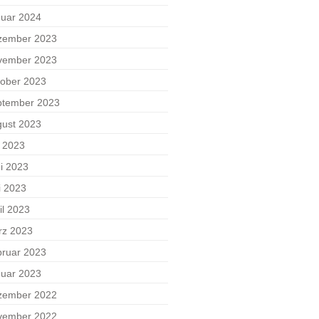
uar 2024
zember 2023
vember 2023
ober 2023
ptember 2023
ust 2023
i 2023
i 2023
i 2023
il 2023
rz 2023
ruar 2023
uar 2023
zember 2022
vember 2022