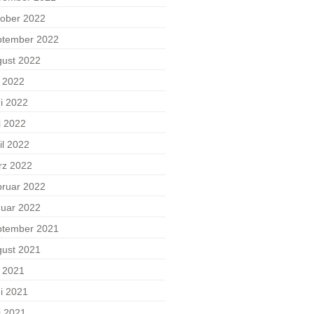
ober 2022
ptember 2022
ust 2022
i 2022
i 2022
i 2022
il 2022
rz 2022
ruar 2022
uar 2022
ptember 2021
ust 2021
i 2021
i 2021
i 2021