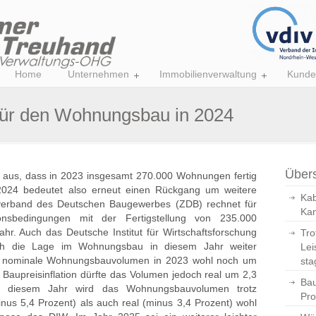
Home
Unternehmen
Immobilienverwaltung
Kunde
für den Wohnungsbau in 2024
Übers
n aus, dass in 2023 insgesamt 270.000 Wohnungen fertig
 2024 bedeutet also erneut einen Rückgang um weitere
Kab
verband des Deutschen Baugewerbes (ZDB) rechnet für
Kan
ionsbedingungen mit der Fertigstellung von 235.000
. Auch das Deutsche Institut für Wirtschaftsforschung
Tro
sich die Lage im Wohnungsbau in diesem Jahr weiter
Lei
as nominale Wohnungsbauvolumen in 2023 wohl noch um
sta
 Baupreisinflation dürfte das Volumen jedoch real um 2,3
Bau
In diesem Jahr wird das Wohnungsbauvolumen trotz
Pro
nus 5,4 Prozent) als auch real (minus 3,4 Prozent) wohl