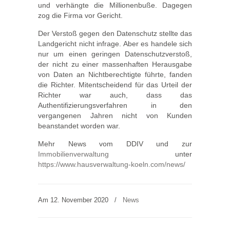
und verhängte die Millionenbuße. Dagegen
zog die Firma vor Gericht.
Der Verstoß gegen den Datenschutz stellte das
Landgericht nicht infrage. Aber es hande­le sich
nur um einen gerin­gen Daten­schutz­ver­stoß,
der nicht zu einer massen­haf­ten Heraus­ga­be
von Daten an Nicht­be­rech­tig­te führte, fanden
die Rich­ter. Mitentscheidend für das Urteil der
Richter war auch, dass das
Authentifizierungsverfahren in den
vergangenen Jahren nicht von Kunden
beanstandet worden war.
Mehr News vom DDIV und zur
Immobilienverwaltung
unter
https://www.hausverwaltung-koeln.com/news/
Am 12. November 2020
/
News