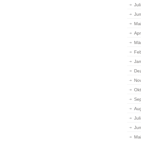
Jul
Jun
Ma
Apr
Mä
Feb
Jan
De
No
Okt
Se
Aug
Jul
Jun
Ma