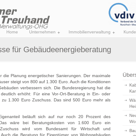
Home
Unternehmen
Immobilienverwaltung
Kunde
sse für Gebäudeenergieberatung
Übers
ür die Planung energetischer Sanierungen. Der maximale
user steigt von 800 auf 1.300 Euro. Auch die Konditionen
Kab
Gebäuden verbessern sich. Die Bundesregierung hat die
Kan
eutlich erhöht: Für eine Vor-Ort-Beratung in Ein- oder
is zu 1.300 Euro Zuschuss. Das sind 500 Euro mehr als
Wär
Hei
Neu
igenanteil beläuft sich auf nur noch 20 Prozent des
Wo
. Das wäre bei Beratungskosten von 1.600 Euro ein
 Zuschuss wird vom Bundesamt für Wirtschaft und
Bau
t. Auch die Beratung für Eigentümer von Wohngebäuden