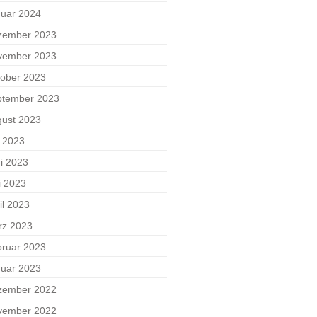
uar 2024
zember 2023
vember 2023
ober 2023
ptember 2023
ust 2023
i 2023
i 2023
i 2023
il 2023
rz 2023
ruar 2023
uar 2023
zember 2022
vember 2022