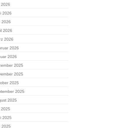
i 2026
i 2026
i 2026
il 2026
rz 2026
ruar 2026
uar 2026
zember 2025
vember 2025
ober 2025
ptember 2025
ust 2025
i 2025
i 2025
i 2025