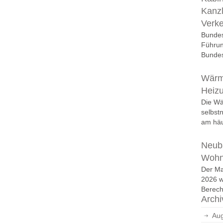
Kanzl
Verk
Bundes
Führun
Bundes
Wärm
Heiz
Die W
selbst
am häu
Neuba
Wohn
Der Ma
2026 w
Berech
Archi
Aug