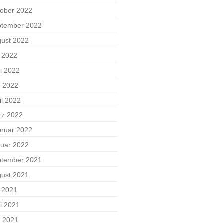
ober 2022
ptember 2022
ust 2022
i 2022
i 2022
i 2022
il 2022
rz 2022
ruar 2022
uar 2022
ptember 2021
ust 2021
i 2021
i 2021
i 2021