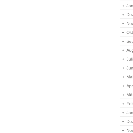
Jan
De
No
Okt
Se
Aug
Jul
Jun
Ma
Apr
Mä
Feb
Jan
De
No