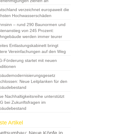
Genehmigungen ziehen an
tschland verzeichnet europaweit die
chsten Hochwasserschäden
nsinn – rund 290 Baunormen und
tenanstieg von 245 Prozent:
hngebäude werden immer teurer
ites Entlastungskabinett bringt
tere Vereinfachungen auf den Weg
-Förderung startet mit neuen
ditionen
bäudemodernisierungsgesetz
chlossen: Neue Leitplanken für den
bäudebestand
e Nachhaltigkeitsreihe unterstützt
 bei Zukunftsfragen im
bäudebestand
te Artikel
ettsumbau: Neue Köpfe in