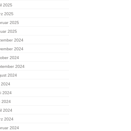
il 2025
rz 2025
ruar 2025
uar 2025
zember 2024
vember 2024
ober 2024
ptember 2024
ust 2024
i 2024
i 2024
i 2024
il 2024
rz 2024
ruar 2024