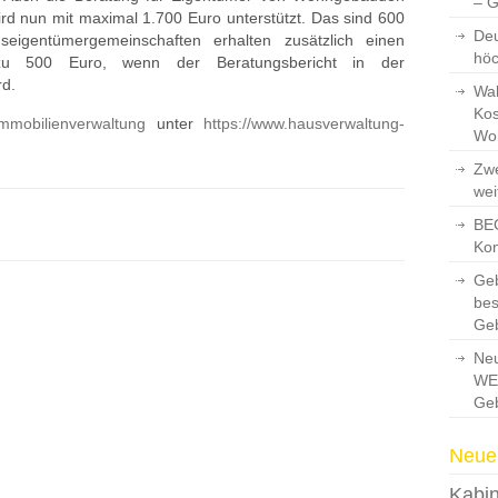
– 
rd nun mit maximal 1.700 Euro unterstützt. Das sind 600
Deu
eigentümergemeinschaften erhalten zusätzlich einen
hö
zu 500 Euro, wenn der Beratungsbericht in der
rd.
Wah
Kos
mmobilienverwaltung
unter
https://www.hausverwaltung-
Wo
Zwe
wei
BEG
Kon
Ge
bes
Ge
Neu
WEG
Ge
Neues
Kabin