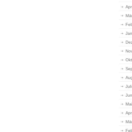
Apr
Mä
Feb
Jan
De
No
Okt
Se
Aug
Jul
Jun
Ma
Apr
Mä
Feb