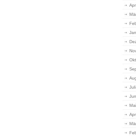
Apr
Mä
Feb
Jan
De
No
Okt
Se
Aug
Jul
Jun
Ma
Apr
Mä
Feb