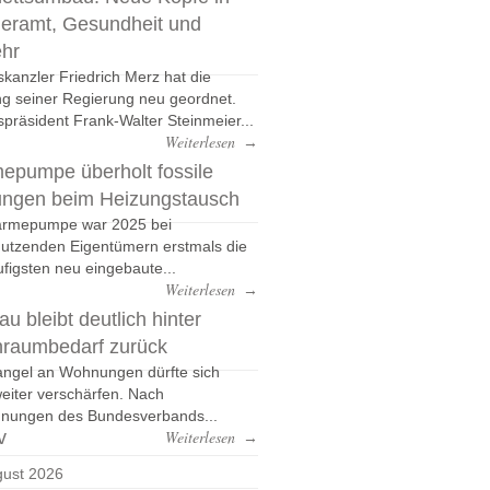
eramt, Gesundheit und
ehr
kanzler Friedrich Merz hat die
g seiner Regierung neu geordnet.
präsident Frank-Walter Steinmeier...
Weiterlesen
→
epumpe überholt fossile
ungen beim Heizungstausch
ärmepumpe war 2025 bei
nutzenden Eigentümern erstmals die
figsten neu eingebaute...
Weiterlesen
→
u bleibt deutlich hinter
raumbedarf zurück
ngel an Wohnungen dürfte sich
eiter verschärfen. Nach
nungen des Bundesverbands...
v
Weiterlesen
→
ust 2026