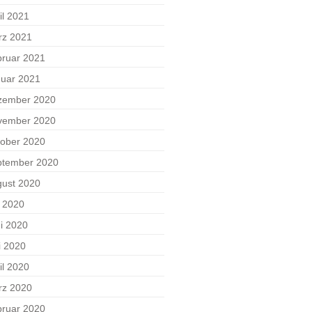
il 2021
rz 2021
ruar 2021
uar 2021
zember 2020
vember 2020
ober 2020
ptember 2020
ust 2020
i 2020
i 2020
i 2020
il 2020
rz 2020
ruar 2020