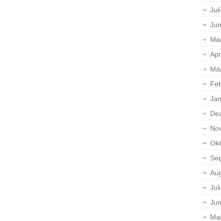
Jul
Jun
Ma
Apr
Mä
Feb
Jan
De
No
Okt
Se
Aug
Jul
Jun
Ma