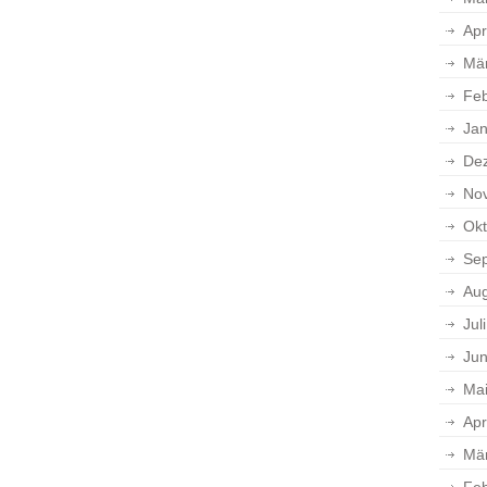
Apr
Mä
Feb
Jan
De
No
Okt
Se
Aug
Jul
Jun
Ma
Apr
Mä