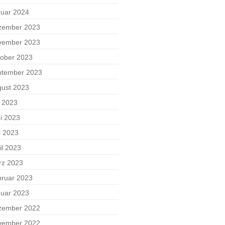
uar 2024
zember 2023
vember 2023
ober 2023
ptember 2023
ust 2023
i 2023
i 2023
i 2023
il 2023
rz 2023
ruar 2023
uar 2023
zember 2022
vember 2022