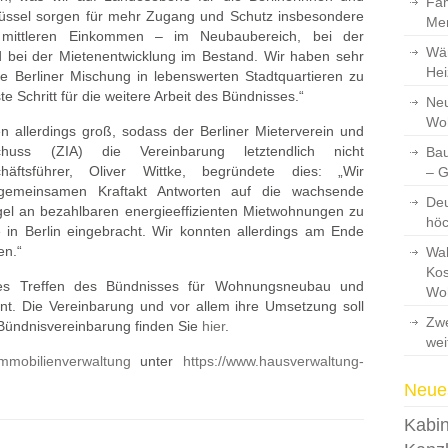
Fam
hlüssel sorgen für mehr Zugang und Schutz insbesondere
Men
mittleren Einkommen – im Neubaubereich, bei der
Wär
ei der Mietenentwicklung im Bestand. Wir haben sehr
Hei
die Berliner Mischung in lebenswerten Stadtquartieren zu
te Schritt für die weitere Arbeit des Bündnisses.“
Neu
Wo
 allerdings groß, sodass der Berliner Mieterverein und
huss (ZIA) die Vereinbarung letztendlich nicht
Bau
chäftsführer, Oliver Wittke, begründete dies: „Wir
– 
 gemeinsamen Kraftakt Antworten auf die wachsende
Deu
 an bezahlbaren energieeffizienten Mietwohnungen zu
hö
in Berlin eingebracht. Wir konnten allerdings am Ende
en.“
Wah
Kos
es Treffen des Bündnisses für Wohnungsneubau und
Wo
nt. Die Vereinbarung und vor allem ihre Umsetzung soll
Zwe
 Bündnisvereinbarung finden Sie
hier
.
wei
mmobilienverwaltung
unter
https://www.hausverwaltung-
Neues
Kabin