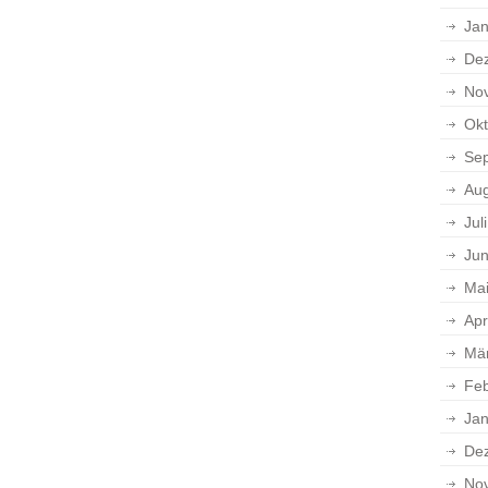
Jan
De
No
Okt
Se
Aug
Jul
Jun
Ma
Apr
Mä
Feb
Jan
De
No