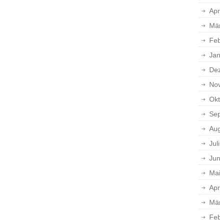
Apr
Mä
Feb
Jan
De
No
Okt
Se
Aug
Jul
Jun
Ma
Apr
Mä
Feb