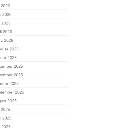
i 2026
i 2026
i 2026
il 2026
rz 2026
ruar 2026
uar 2026
zember 2025
vember 2025
ober 2025
ptember 2025
ust 2025
i 2025
i 2025
i 2025