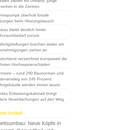
ilien ziehen ins Umland, junge
schen in die Zentren
mepumpe überholt fossile
zungen beim Heizungstausch
bau bleibt deutlich hinter
hnraumbedarf zurück
fertigstellungen brechen weiter ein
Genehmigungen ziehen an
tschland verzeichnet europaweit die
chsten Hochwasserschäden
nsinn – rund 290 Baunormen und
tenanstieg von 245 Prozent:
hngebäude werden immer teurer
ites Entlastungskabinett bringt
tere Vereinfachungen auf den Weg
te Artikel
ettsumbau: Neue Köpfe in