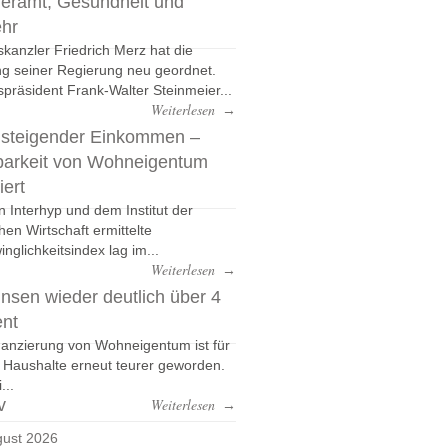
eramt, Gesundheit und
ehr
kanzler Friedrich Merz hat die
g seiner Regierung neu geordnet.
präsident Frank-Walter Steinmeier...
Weiterlesen
→
 steigender Einkommen –
barkeit von Wohneigentum
iert
n Interhyp und dem Institut der
hen Wirtschaft ermittelte
nglichkeitsindex lag im...
Weiterlesen
→
nsen wieder deutlich über 4
ent
nanzierung von Wohneigentum ist für
e Haushalte erneut teurer geworden.
...
v
Weiterlesen
→
ust 2026