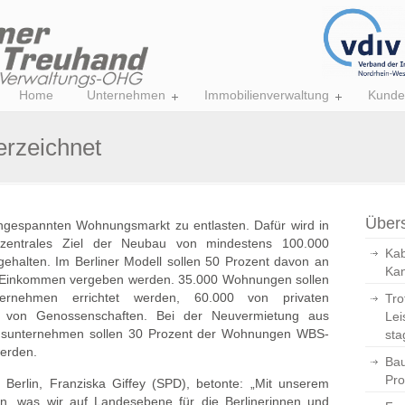
Home
Unternehmen
Immobilienverwaltung
Kunde
erzeichnet
Übers
ngespannten Wohnungsmarkt zu entlasten. Dafür wird in
s zentrales Ziel der Neubau von mindestens 100.000
Kab
halten. Im Berliner Modell sollen 50 Prozent davon an
Kan
en Einkommen vergeben werden. 35.000 Wohnungen sollen
ernehmen errichtet werden, 60.000 von privaten
Tro
von Genossenschaften. Bei der Neuvermietung aus
Lei
gsunternehmen sollen 30 Prozent der Wohnungen WBS-
sta
werden.
Bau
Pro
 Berlin, Franziska Giffey (SPD), betonte: „Mit unserem
, was wir auf Landesebene für die Berlinerinnen und