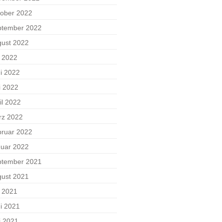
ober 2022
ptember 2022
ust 2022
i 2022
i 2022
i 2022
il 2022
rz 2022
ruar 2022
uar 2022
ptember 2021
ust 2021
i 2021
i 2021
i 2021