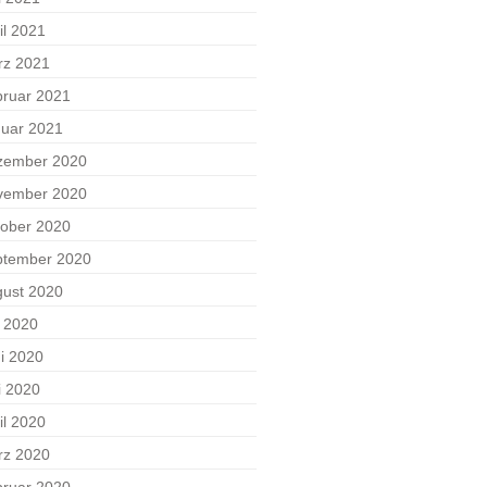
il 2021
rz 2021
ruar 2021
uar 2021
zember 2020
vember 2020
ober 2020
ptember 2020
ust 2020
i 2020
i 2020
i 2020
il 2020
rz 2020