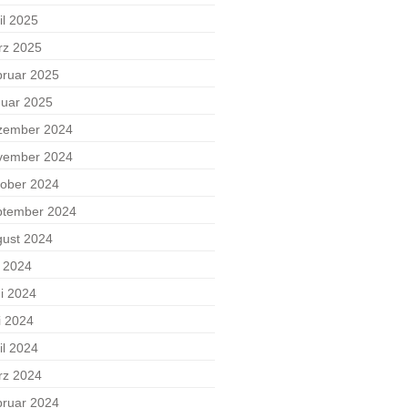
il 2025
rz 2025
ruar 2025
uar 2025
zember 2024
vember 2024
ober 2024
ptember 2024
ust 2024
i 2024
i 2024
i 2024
il 2024
rz 2024
ruar 2024