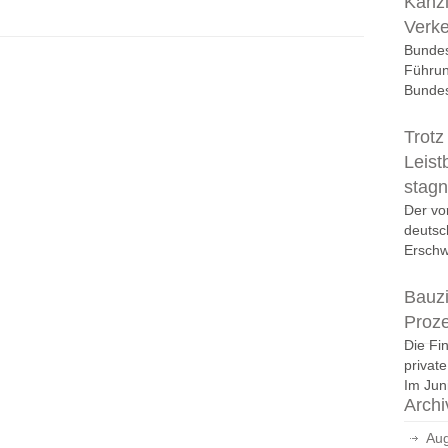
Kanzl
Verk
Bundes
Führun
Bundes
Trotz
Leist
stagn
Der vo
deutsc
Erschwi
Bauzi
Proz
Die Fi
privat
Im Juni
Archi
Aug