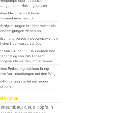
mepumpe überholt fossile
zungen beim Heizungstausch
bau bleibt deutlich hinter
hnraumbedarf zurück
fertigstellungen brechen weiter ein
Genehmigungen ziehen an
tschland verzeichnet europaweit die
chsten Hochwasserschäden
nsinn – rund 290 Baunormen und
tenanstieg von 245 Prozent:
hngebäude werden immer teurer
ites Entlastungskabinett bringt
tere Vereinfachungen auf den Weg
-Förderung startet mit neuen
ditionen
te Artikel
ettsumbau: Neue Köpfe in