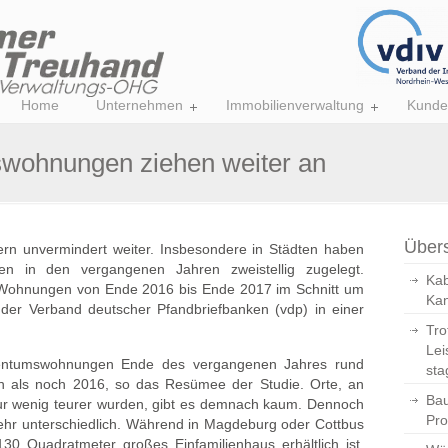
Home
Unternehmen
Immobilienverwaltung
Kunde
swohnungen ziehen weiter an
Übers
ern unvermindert weiter. Insbesondere in Städten haben
en in den vergangenen Jahren zweistellig zugelegt.
Kab
en Wohnungen von Ende 2016 bis Ende 2017 im Schnitt um
Kan
 der Verband deutscher Pfandbriefbanken (vdp) in einer
Tro
Lei
gentumswohnungen Ende des vergangenen Jahres rund
sta
 als noch 2016, so das Resümee der Studie. Orte, an
Bau
ur wenig teurer wurden, gibt es demnach kaum. Dennoch
Pro
sehr unterschiedlich. Während in Magdeburg oder Cottbus
30 Quadratmeter großes Einfamilienhaus erhältlich ist,