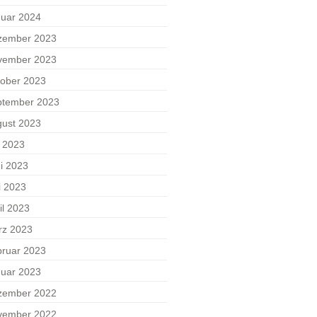
uar 2024
zember 2023
vember 2023
ober 2023
ptember 2023
ust 2023
i 2023
i 2023
i 2023
il 2023
rz 2023
ruar 2023
uar 2023
zember 2022
vember 2022