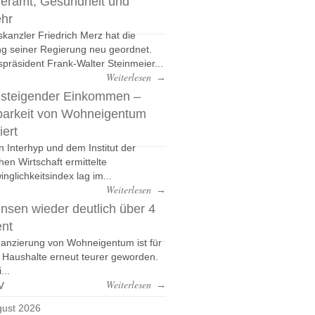
eramt, Gesundheit und
ehr
kanzler Friedrich Merz hat die
g seiner Regierung neu geordnet.
präsident Frank-Walter Steinmeier...
Weiterlesen
→
 steigender Einkommen –
barkeit von Wohneigentum
iert
n Interhyp und dem Institut der
hen Wirtschaft ermittelte
nglichkeitsindex lag im...
Weiterlesen
→
nsen wieder deutlich über 4
ent
nanzierung von Wohneigentum ist für
e Haushalte erneut teurer geworden.
...
v
Weiterlesen
→
ust 2026