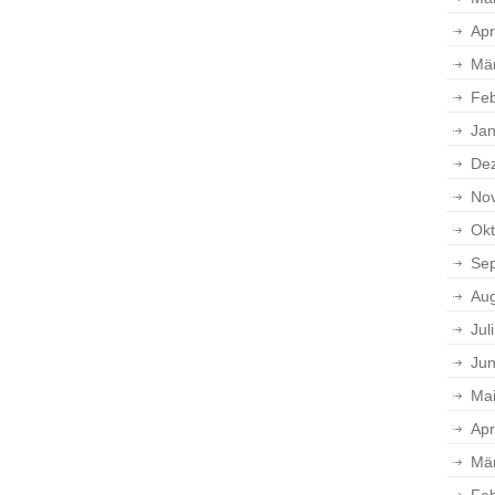
Apr
Mä
Feb
Jan
De
No
Okt
Se
Aug
Jul
Jun
Ma
Apr
Mä