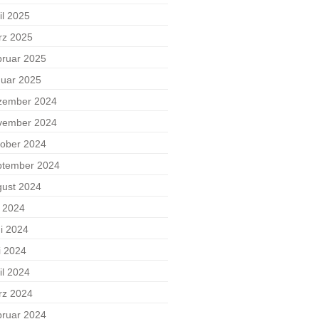
il 2025
rz 2025
ruar 2025
uar 2025
zember 2024
vember 2024
ober 2024
ptember 2024
ust 2024
i 2024
i 2024
i 2024
il 2024
rz 2024
ruar 2024