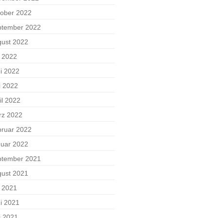
ober 2022
ptember 2022
ust 2022
i 2022
i 2022
i 2022
il 2022
rz 2022
ruar 2022
uar 2022
ptember 2021
ust 2021
i 2021
i 2021
i 2021