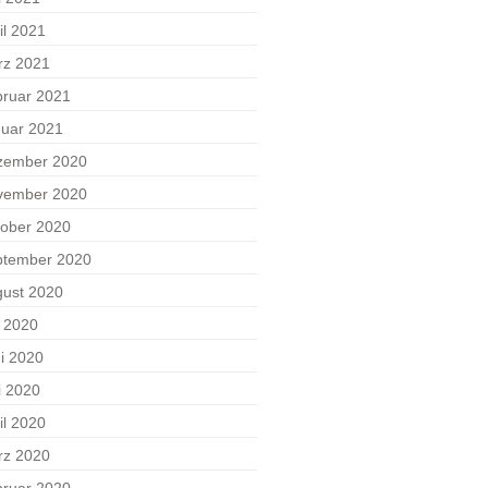
il 2021
rz 2021
ruar 2021
uar 2021
zember 2020
vember 2020
ober 2020
ptember 2020
ust 2020
i 2020
i 2020
i 2020
il 2020
rz 2020