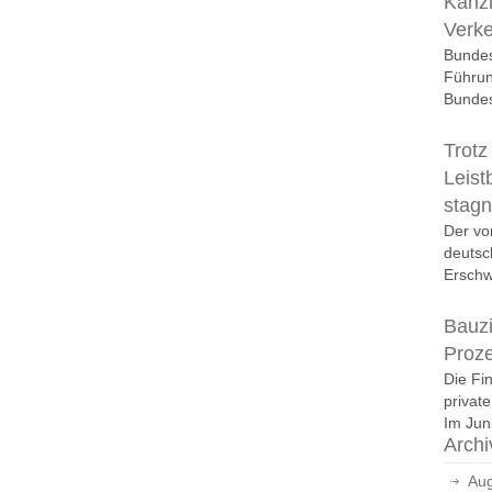
Kanzl
Verk
Bundes
Führun
Bundes
Trotz
Leist
stagn
Der vo
deutsc
Erschwi
Bauzi
Proz
Die Fi
privat
Im Juni
Archi
Aug