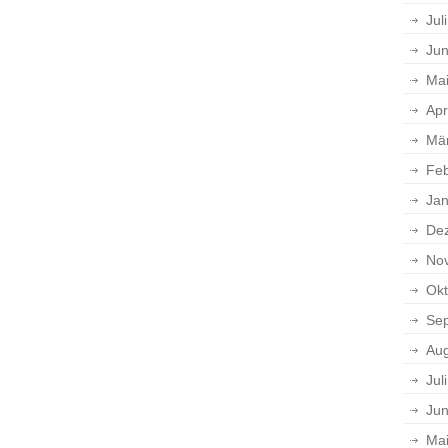
Jul
Jun
Ma
Apr
Mä
Feb
Jan
De
No
Okt
Se
Aug
Jul
Jun
Ma