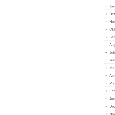
Jan
De
No
Okt
Se
Aug
Jul
Jun
Ma
Apr
Mä
Feb
Jan
De
No