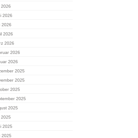
i 2026
i 2026
i 2026
il 2026
rz 2026
ruar 2026
uar 2026
zember 2025
vember 2025
ober 2025
ptember 2025
ust 2025
i 2025
i 2025
i 2025