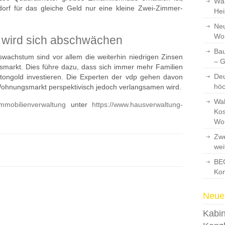
Wär
rf für das gleiche Geld nur eine kleine Zwei-Zimmer-
Hei
Neu
Wo
g wird sich abschwächen
Bau
wachstum sind vor allem die weiterhin niedrigen Zinsen
– 
smarkt. Dies führe dazu, dass sich immer mehr Familien
Deu
tongold investieren. Die Experten der vdp gehen davon
hö
Wohnungsmarkt perspektivisch jedoch verlangsamen wird.
Wah
mmobilienverwaltung
unter
https://www.hausverwaltung-
Kos
Wo
Zwe
wei
BEG
Kon
Neues
Kabin