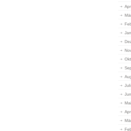
Apr
Mä
Feb
Jan
De
No
Okt
Se
Aug
Jul
Jun
Ma
Apr
Mä
Feb