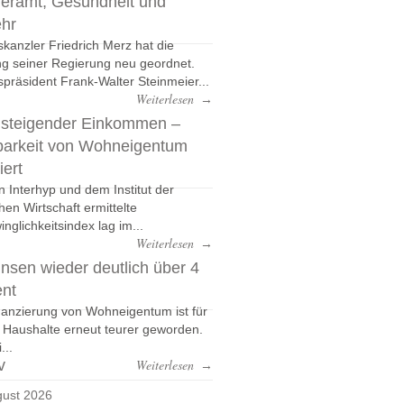
eramt, Gesundheit und
ehr
kanzler Friedrich Merz hat die
g seiner Regierung neu geordnet.
präsident Frank-Walter Steinmeier...
Weiterlesen
→
 steigender Einkommen –
barkeit von Wohneigentum
iert
n Interhyp und dem Institut der
hen Wirtschaft ermittelte
nglichkeitsindex lag im...
Weiterlesen
→
nsen wieder deutlich über 4
ent
nanzierung von Wohneigentum ist für
e Haushalte erneut teurer geworden.
...
v
Weiterlesen
→
ust 2026