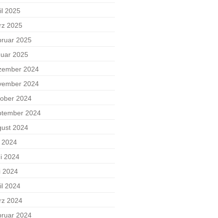
il 2025
rz 2025
ruar 2025
uar 2025
zember 2024
vember 2024
ober 2024
ptember 2024
ust 2024
i 2024
i 2024
i 2024
il 2024
rz 2024
ruar 2024