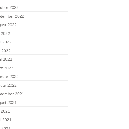
ober 2022
ptember 2022
ust 2022
i 2022
i 2022
i 2022
il 2022
rz 2022
ruar 2022
uar 2022
ptember 2021
ust 2021
i 2021
i 2021
i 2021