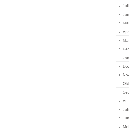
Jul
Jun
Ma
Apr
Mä
Feb
Jan
De
No
Okt
Se
Aug
Jul
Jun
Ma