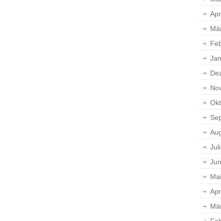
Apr
Mä
Feb
Jan
De
No
Okt
Se
Aug
Jul
Jun
Ma
Apr
Mä