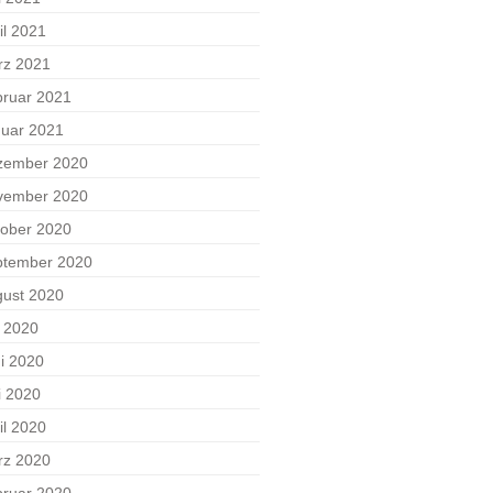
il 2021
rz 2021
ruar 2021
uar 2021
zember 2020
vember 2020
ober 2020
ptember 2020
ust 2020
i 2020
i 2020
i 2020
il 2020
rz 2020