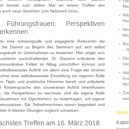
Fam
 und bereits zum dritten Mal an einem Treffen des
Men
n auch neue Gesichter zum Netzwerk hinzu.
Wär
Hei
r Führungsfrauen: Perspektiven
Neu
 erkennen
Wo
zte eine schwungvolle und engagierte Referentin die
Bau
te die Damen zu Beginn des Seminars auf, sich selbst
– 
rungskraft im Unternehmen zu bewerten. Hier zeigte sich
Deu
izieren zurückhaltender. Dr. Duparré erläuterte den
hö
ommunikative Fallen im Alltag umschiffen können und
selbstbewusster Auftritt vor allem eine Frage der inneren
Wah
t ohne eine selbstbewusste Einstellung zur eigenen Rolle
Kos
che Tipps und praktische Hinweise bereit und erläuterte
Wo
 Körpersprache den souveränen Auftritt beeinflussen
Zwe
ch, die Perspektiven zu wechseln und die eigene Rolle
wei
n Situationen mit Eigentümern zu hinterfragen, um eigene
inzusetzen. Die Teilnehmerinnen waren begeistert und
weise in kleinen Übungen sogleich umsetzen.
Neues
nächstes Treffen am 16. März 2018
Kabin