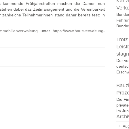
Kanzl
s kommende Frühjahrstreffen machen die Damen nun
Verk
 stehen dabei das Zeitmanagement und die Vereinbarkeit
Bundes
 zahlreiche Teilnehmerinnen stand daher bereits fest: In
Führun
Bundes
mmobilienverwaltung
unter
https://www.hausverwaltung-
Trotz
Leist
stagn
Der vo
deutsc
Erschwi
Bauzi
Proz
Die Fi
privat
Im Juni
Archi
Aug