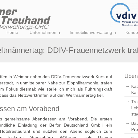
Home
Unternehmen
Immobilienverwaltung
Kunde
tmännertag: DDIV-Frauennetzwerk traf
Übers
effen in Weimar nahm das DDIV-Frauennetzwerk Kurs auf
stadt, in unmittelbarer Nähe zur Elbphilharmonie, trafen
Kab
m Fokus diesmal: wie stelle ich mich als Führungskraft
Kan
 dass das Netzwerktreffen auf den Weltmännertag fiel.
Tro
ssen am Vorabend
Lei
sta
t das gemeinsame Abendessen am Vorabend. Die ersten
Bau
undliche Einladung der Belfor Deutschland GmbH ein
Pro
Hotelrestaurant und nutzten den Abend sogleich zum
in lockerer Atmosphäre. Während viele Damen