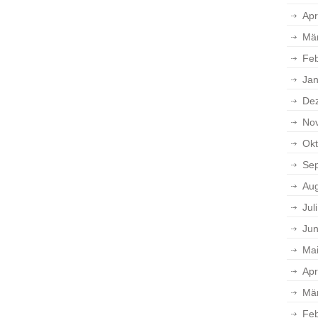
Apr
Mä
Feb
Jan
De
No
Okt
Se
Aug
Jul
Jun
Ma
Apr
Mä
Feb