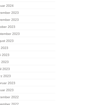
uar 2024
zember 2023
vember 2023
ober 2023
ptember 2023
ust 2023
i 2023
i 2023
i 2023
il 2023
rz 2023
ruar 2023
uar 2023
zember 2022
vember 2022