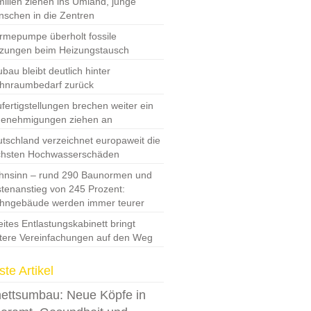
ilien ziehen ins Umland, junge
schen in die Zentren
mepumpe überholt fossile
zungen beim Heizungstausch
bau bleibt deutlich hinter
hnraumbedarf zurück
fertigstellungen brechen weiter ein
Genehmigungen ziehen an
tschland verzeichnet europaweit die
chsten Hochwasserschäden
nsinn – rund 290 Baunormen und
tenanstieg von 245 Prozent:
hngebäude werden immer teurer
ites Entlastungskabinett bringt
tere Vereinfachungen auf den Weg
te Artikel
ettsumbau: Neue Köpfe in