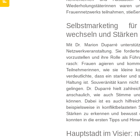
Wiederholungstäterinnen waren
Frauennetzwerks teilnahmen, stieße
Selbstmarketing fü
wechseln und Stärken
Mit Dr. Marion Duparré unterstüt
Netzwerkveranstaltung. Sie forder
vorzustellen und ihre Rolle als Füh
rasch: Frauen agieren und kommun
Teilnehmerinnen, wie sie kleine k
verdeutlichte, dass ein starker und 
Haltung ist. Souveränität kann nich
gelingen. Dr. Duparré hielt zahlrei
anschaulich, wie auch Stimme und
können. Dabei ist es auch hilfrei
beispielsweise in konfliktbelastete
Stärken zu erkennen und bewusst e
konnten in die ersten Tipps und Hin
Hauptstadt im Visier: 