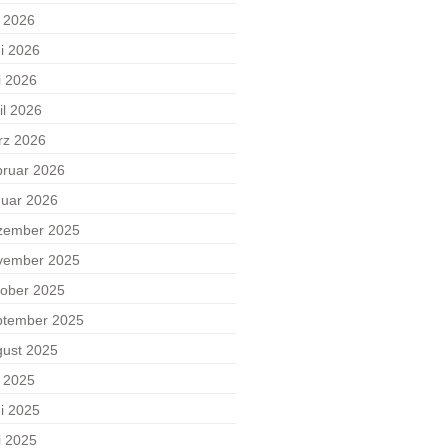
i 2026
i 2026
i 2026
il 2026
rz 2026
ruar 2026
uar 2026
zember 2025
vember 2025
ober 2025
ptember 2025
ust 2025
i 2025
i 2025
i 2025