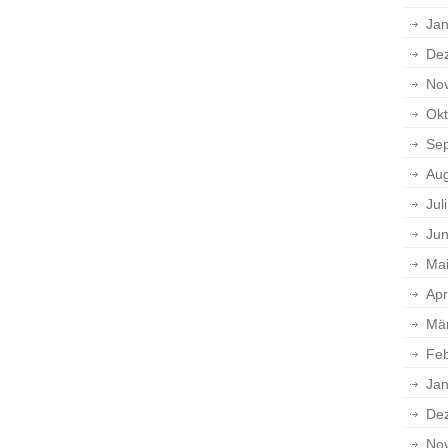
Jan
De
No
Okt
Se
Aug
Jul
Jun
Ma
Apr
Mä
Feb
Jan
De
No