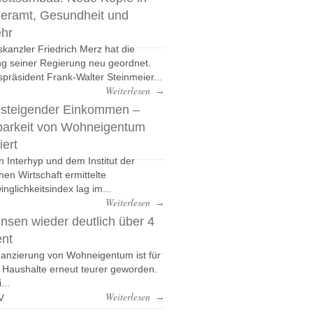
eramt, Gesundheit und
ehr
kanzler Friedrich Merz hat die
g seiner Regierung neu geordnet.
präsident Frank-Walter Steinmeier...
Weiterlesen
→
 steigender Einkommen –
barkeit von Wohneigentum
iert
n Interhyp und dem Institut der
hen Wirtschaft ermittelte
nglichkeitsindex lag im...
Weiterlesen
→
nsen wieder deutlich über 4
ent
nanzierung von Wohneigentum ist für
e Haushalte erneut teurer geworden.
...
v
Weiterlesen
→