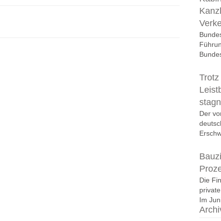
Kanzl
Verk
Bundes
Führun
Bundes
Trotz
Leist
stagn
Der vo
deutsc
Erschwi
Bauzi
Proz
Die Fi
privat
Im Juni
Archi