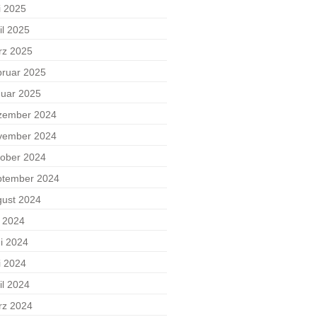
i 2025
il 2025
rz 2025
ruar 2025
uar 2025
zember 2024
vember 2024
ober 2024
ptember 2024
ust 2024
i 2024
i 2024
i 2024
il 2024
rz 2024