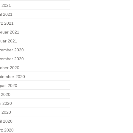
i 2021
il 2021
rz 2021
ruar 2021
uar 2021
zember 2020
vember 2020
ober 2020
ptember 2020
ust 2020
i 2020
i 2020
i 2020
il 2020
rz 2020