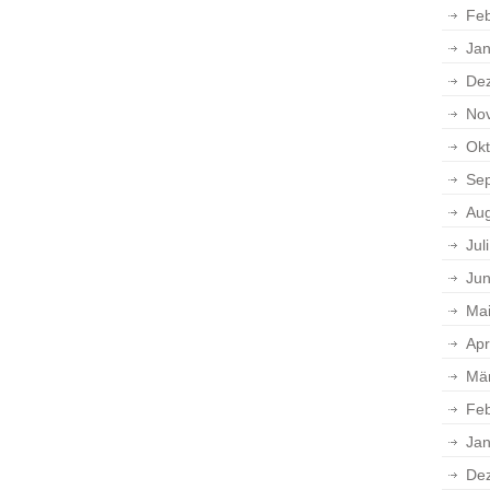
Feb
Jan
De
No
Okt
Se
Aug
Jul
Jun
Ma
Apr
Mä
Feb
Jan
De