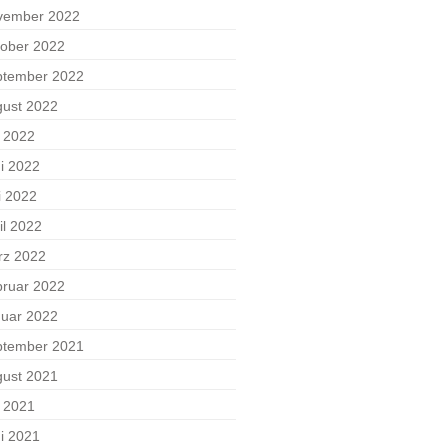
vember 2022
ober 2022
ptember 2022
ust 2022
i 2022
i 2022
i 2022
il 2022
rz 2022
ruar 2022
uar 2022
ptember 2021
ust 2021
i 2021
i 2021