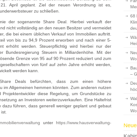
Fam
1. April geplant. Ziel der neuen Verordnung ist es,
Men
runderwerbsteuer zu schließen.
68 
Linie der sogenannte Share Deal. Hierbei verkauft der
Kli
und nicht vollständig an den neuen Besitzer und vermeidet
deu
 die bei einem üblichen Verkauf von Immobilien auftritt.
Wär
teil von bis zu 94,9 Prozent erworben und nach einer 5-
Hei
nt erhöht werden. Steuerpflichtig wird hierbei nur der
er Bundesregierung Steuern in Milliardenhöhe. Mit der
Neu
lösende Grenze von 95 auf 90 Prozent reduziert und zum
Wo
gesellschaftern von fünf auf zehn Jahre erhöht werden,
Bau
wickelt werden kann.
– 
 Share Deals befürchten, dass zum einen höhere
Deu
u im Allgemeinen hemmen könnten. Zum anderen nutzen
hö
d Projektentwickler diese Regelung, um Grundstücke zu
Wah
setzung an Investoren weiterzuverkaufen. Eine Haltefrist
Kos
 dazu führen, dass generell weniger geplant und gebaut
Wo
ist.
mmobilienverwaltung
unter
https://www.hausverwaltung-
Neues
Kabin