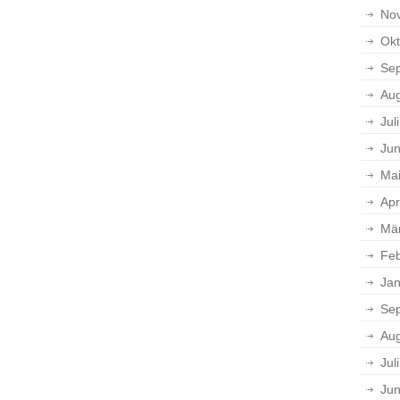
No
Okt
Se
Aug
Jul
Jun
Ma
Apr
Mä
Feb
Jan
Se
Aug
Jul
Jun