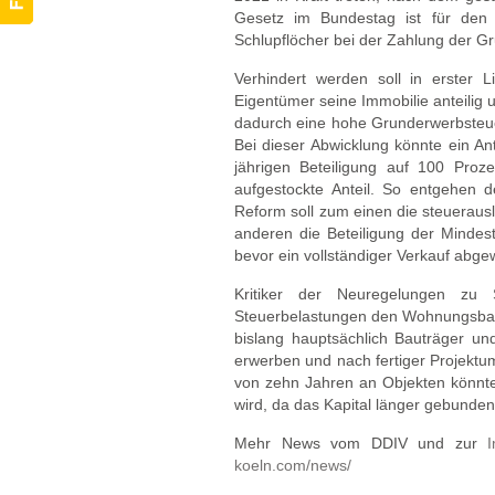
Gesetz im Bundestag ist für den 2
Schlupflöcher bei der Zahlung der G
Verhindert werden soll in erster 
Eigentümer seine Immobilie anteilig 
dadurch eine hohe Grunderwerbsteuer,
Bei dieser Abwicklung könnte ein An
jährigen Beteiligung auf 100 Proze
aufgestockte Anteil. So entgehen d
Reform soll zum einen die steueraus
anderen die Beteiligung der Mindest
bevor ein vollständiger Verkauf abge
Kritiker der Neuregelungen zu
Steuerbelastungen den Wohnungsba
bislang hauptsächlich Bauträger un
erwerben und nach fertiger Projektum
von zehn Jahren an Objekten könnte
wird, da das Kapital länger gebunden 
Mehr News vom DDIV und zur
I
koeln.com/news/