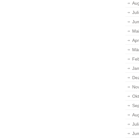
Aug
Jul
Jun
Ma
Apr
Mä
Feb
Jan
De
No
Okt
Se
Aug
Jul
Jun