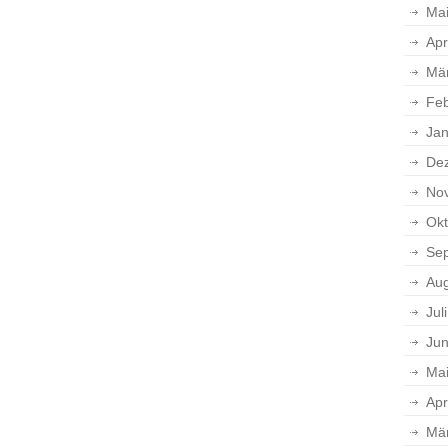
Ma
Apr
Mä
Feb
Jan
De
No
Okt
Se
Aug
Jul
Jun
Ma
Apr
Mä