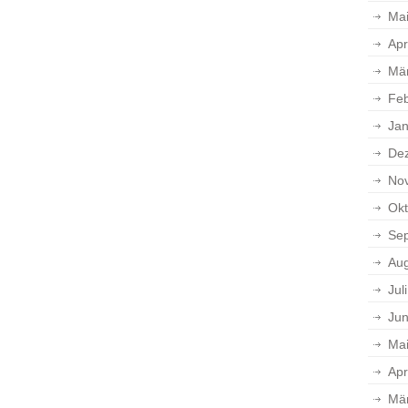
Ma
Apr
Mä
Feb
Jan
De
No
Okt
Se
Aug
Jul
Jun
Ma
Apr
Mä