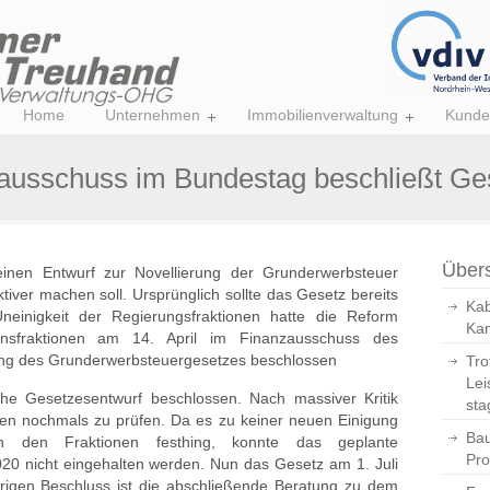
Home
Unternehmen
Immobilienverwaltung
Kunde
ausschuss im Bundestag beschließt Ge
Übers
einen Entwurf zur Novellierung der Grunderwerbsteuer
ktiver machen soll. Ursprünglich sollte das Gesetz bereits
Kab
neinigkeit der Regierungsfraktionen hatte die Reform
Kan
onsfraktionen am 14. April im Finanzausschuss des
ng des Grunderwerbsteuergesetzes beschlossen
Tro
Lei
che Gesetzesentwurf beschlossen. Nach massiver Kritik
sta
sen nochmals zu prüfen. Da es zu keiner neuen Einigung
Bau
 den Fraktionen festhing, konnte das geplante
Pro
20 nicht eingehalten werden. Nun das Gesetz am 1. Juli
trigen Beschluss ist die abschließende Beratung zu dem