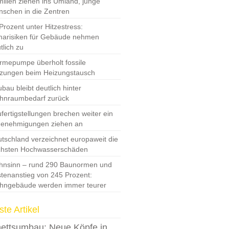
ilien ziehen ins Umland, junge
schen in die Zentren
Prozent unter Hitzestress:
marisiken für Gebäude nehmen
tlich zu
mepumpe überholt fossile
zungen beim Heizungstausch
bau bleibt deutlich hinter
hnraumbedarf zurück
fertigstellungen brechen weiter ein
Genehmigungen ziehen an
tschland verzeichnet europaweit die
chsten Hochwasserschäden
nsinn – rund 290 Baunormen und
tenanstieg von 245 Prozent:
hngebäude werden immer teurer
te Artikel
ettsumbau: Neue Köpfe in