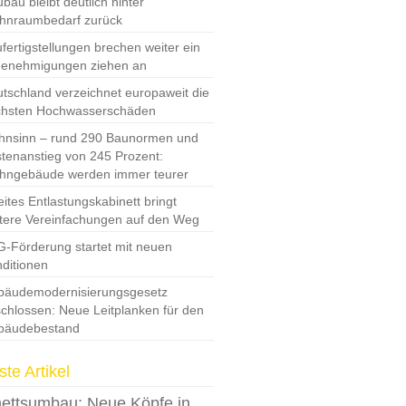
bau bleibt deutlich hinter
hnraumbedarf zurück
fertigstellungen brechen weiter ein
Genehmigungen ziehen an
tschland verzeichnet europaweit die
chsten Hochwasserschäden
nsinn – rund 290 Baunormen und
tenanstieg von 245 Prozent:
hngebäude werden immer teurer
ites Entlastungskabinett bringt
tere Vereinfachungen auf den Weg
-Förderung startet mit neuen
ditionen
bäudemodernisierungsgesetz
chlossen: Neue Leitplanken für den
bäudebestand
te Artikel
ettsumbau: Neue Köpfe in