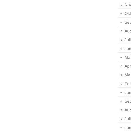
No
Okt
Se
Aug
Jul
Jun
Ma
Apr
Mä
Feb
Jan
Se
Aug
Jul
Jun