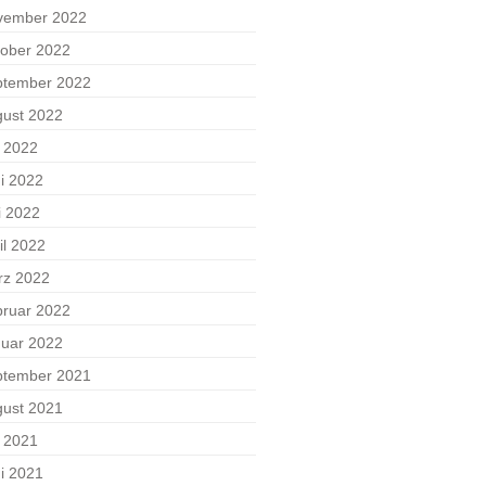
vember 2022
ober 2022
ptember 2022
ust 2022
i 2022
i 2022
i 2022
il 2022
rz 2022
ruar 2022
uar 2022
ptember 2021
ust 2021
i 2021
i 2021