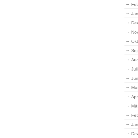
Feb
Jan
De
No
Okt
Se
Aug
Jul
Jun
Ma
Apr
Mä
Feb
Jan
De