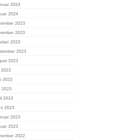
ruar 2024
uar 2024
zember 2023
vember 2023
ober 2023
ptember 2023
ust 2023
i 2023
i 2023
i 2023
il 2023
rz 2023
ruar 2023
uar 2023
zember 2022