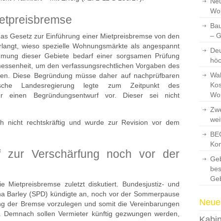
Neu
Wo
ietpreisbremse
Bau
– 
 das Gesetz zur Einführung einer Mietpreisbremse von den
langt, wieso spezielle Wohnungsmärkte als angespannt
Deu
mmung dieser Gebiete bedarf einer sorgsamen Prüfung
hö
messenheit, um den verfassungsrechtlichen Vorgaben des
Wah
den. Diese Begründung müsse daher auf nachprüfbaren
Kos
sche Landesregierung legte zum Zeitpunkt des
Wo
nur einen Begründungsentwurf vor. Dieser sei nicht
Zwe
wei
ch nicht rechtskräftig und wurde zur Revision vor dem
BEG
Kon
f zur Verschärfung noch vor der
Ge
bes
Ge
e Mietpreisbremse zuletzt diskutiert. Bundesjustiz- und
ina Barley (SPD) kündigte an, noch vor der Sommerpause
Neues
ng der Bremse vorzulegen und somit die Vereinbarungen
n. Demnach sollen Vermieter künftig gezwungen werden,
Kabin