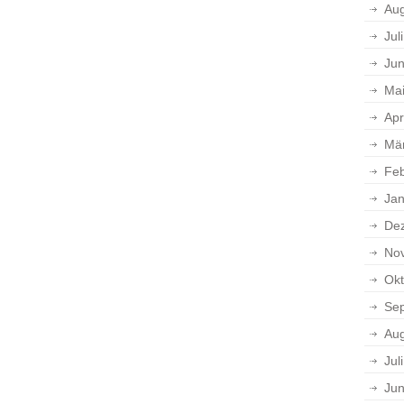
Aug
Jul
Jun
Ma
Apr
Mä
Feb
Jan
De
No
Okt
Se
Aug
Jul
Jun