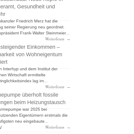
eramt, Gesundheit und
ehr
kanzler Friedrich Merz hat die
g seiner Regierung neu geordnet.
präsident Frank-Walter Steinmeier...
Weiterlesen
→
 steigender Einkommen –
barkeit von Wohneigentum
iert
n Interhyp und dem Institut der
hen Wirtschaft ermittelte
nglichkeitsindex lag im...
Weiterlesen
→
epumpe überholt fossile
ungen beim Heizungstausch
ärmepumpe war 2025 bei
nutzenden Eigentümern erstmals die
figsten neu eingebaute...
v
Weiterlesen
→