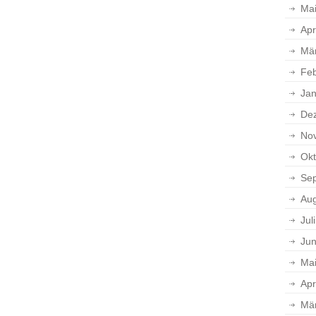
Ma
Apr
Mä
Feb
Jan
De
No
Okt
Se
Aug
Jul
Jun
Ma
Apr
Mä