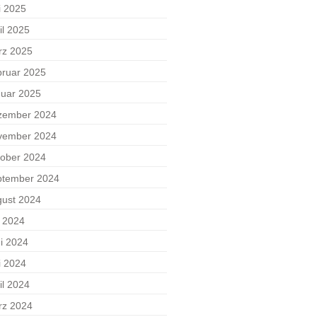
i 2025
il 2025
rz 2025
ruar 2025
uar 2025
zember 2024
vember 2024
ober 2024
ptember 2024
ust 2024
i 2024
i 2024
i 2024
il 2024
rz 2024