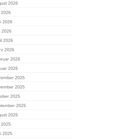
ust 2026
i 2026
i 2026
i 2026
il 2026
rz 2026
ruar 2026
uar 2026
zember 2025
vember 2025
ober 2025
ptember 2025
ust 2025
i 2025
i 2025