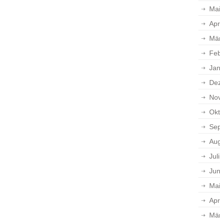
Ma
Apr
Mä
Feb
Jan
De
No
Okt
Se
Aug
Jul
Jun
Ma
Apr
Mä