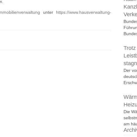
n.
Kanzl
mmobilienverwaltung
unter
https://www.hausverwaltung-
Verk
Bundes
Führun
Bundes
Trotz
Leist
stagn
Der vo
deutsc
Erschwi
Wärm
Heiz
Die W
selbst
am häu
Archi