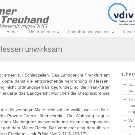
Home
Unternehmen
Immobilienverwaltung
Kunde
 Hessen unwirksam
Übers
gt erneut für Schlagzeilen. Das Landgericht Frankfurt am
d kippte damit die entsprechende Verordnung in Hessen.
Kab
g nicht ordnungsgemäß begründet, so die Frankfurter
Kan
r erklärte das Landgericht München die Mietpreisbremse
Tro
Lei
 der die verlangte Miete nicht zahlen wollte, weil sie die in
sta
ehn-Prozent-Grenze überschreite. Die Wohnung liegt in
Wär
ischen Mietbegrenzungsverordnung einen angespannten
Hei
 gab dem Mieter Recht. Der Vermieter ging daraufhin in
ht Frankfurt – mit Erfolg (Az: 2-11 S 183/17).