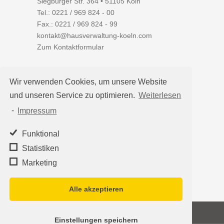
Siegburger Str. 364 • 51105 Köln
Tel.:
0221 / 969 824 - 00
Fax.: 0221 / 969 824 - 99
kontakt@hausverwaltung-koeln.com
Zum Kontaktformular
Wir verwenden Cookies, um unsere Website
und unseren Service zu optimieren.
Weiterlesen
Auf einen Blick
-
Impressum
Hausverwaltung Köln
Immobilienverwaltung Köln
Funktional
WEG-Verwaltung
Statistiken
Mietverwaltung
Marketing
Team
Alle akzeptieren
©2026
Hausverwaltung Köln - Schleumer
Einstellungen speichern
Immobilien Treuhand Verwaltungs-OHG
·