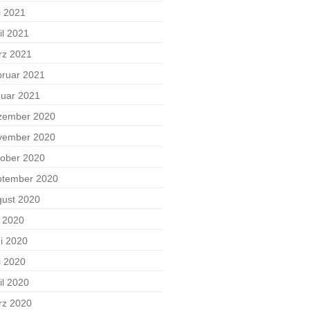
i 2021
il 2021
rz 2021
ruar 2021
uar 2021
zember 2020
vember 2020
ober 2020
ptember 2020
ust 2020
i 2020
i 2020
i 2020
il 2020
rz 2020