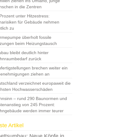
ilien ziehen ins Umland, junge
schen in die Zentren
Prozent unter Hitzestress:
marisiken für Gebäude nehmen
tlich zu
mepumpe überholt fossile
zungen beim Heizungstausch
bau bleibt deutlich hinter
hnraumbedarf zurück
fertigstellungen brechen weiter ein
Genehmigungen ziehen an
tschland verzeichnet europaweit die
chsten Hochwasserschäden
nsinn – rund 290 Baunormen und
tenanstieg von 245 Prozent:
hngebäude werden immer teurer
te Artikel
ettsumbau: Neue Köpfe in