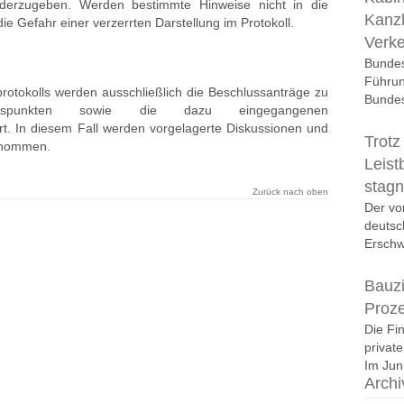
derzugeben. Werden bestimmte Hinweise nicht in die
Kanzl
 Gefahr einer verzerrten Darstellung im Protokoll.
Verk
Bundes
Führun
protokolls werden ausschließlich die Beschlussanträge zu
Bundes
ngspunkten sowie die dazu eingegangenen
. In diesem Fall werden vorgelagerte Diskussionen und
Trotz
genommen.
Leist
stagn
Zurück nach oben
Der vo
deutsc
Erschwi
Bauzi
Proz
Die Fi
privat
Im Juni
Archi