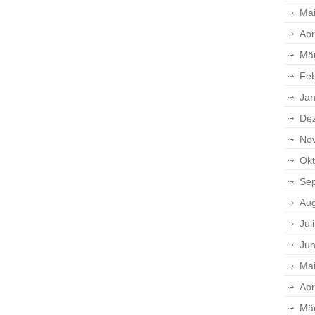
Ma
Apr
Mä
Feb
Jan
De
No
Okt
Se
Aug
Jul
Jun
Ma
Apr
Mä