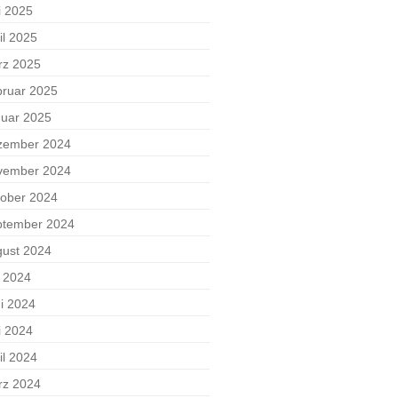
i 2025
il 2025
rz 2025
ruar 2025
uar 2025
zember 2024
vember 2024
ober 2024
ptember 2024
ust 2024
i 2024
i 2024
i 2024
il 2024
rz 2024