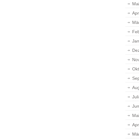
Ma
Apr
Mä
Feb
Jan
De
No
Okt
Se
Aug
Jul
Jun
Ma
Apr
Mä