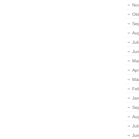
No
Okt
Se
Aug
Jul
Jun
Ma
Apr
Mä
Feb
Jan
Se
Aug
Jul
Jun