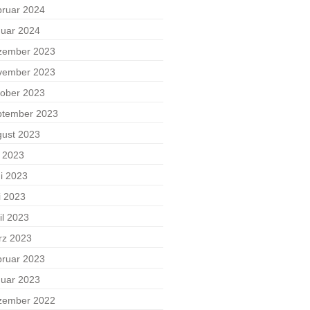
ruar 2024
uar 2024
zember 2023
vember 2023
ober 2023
ptember 2023
ust 2023
i 2023
i 2023
i 2023
il 2023
rz 2023
ruar 2023
uar 2023
zember 2022