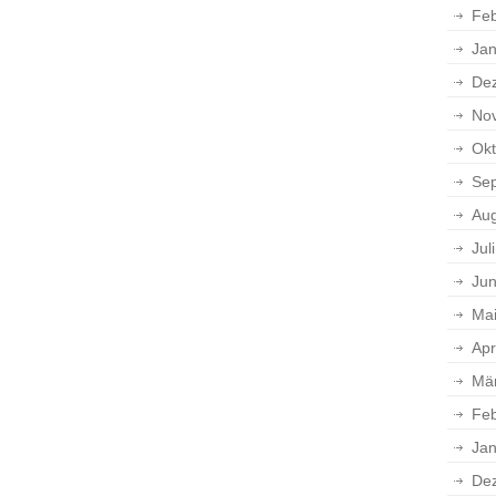
Feb
Jan
De
No
Okt
Se
Aug
Jul
Jun
Ma
Apr
Mä
Feb
Jan
De