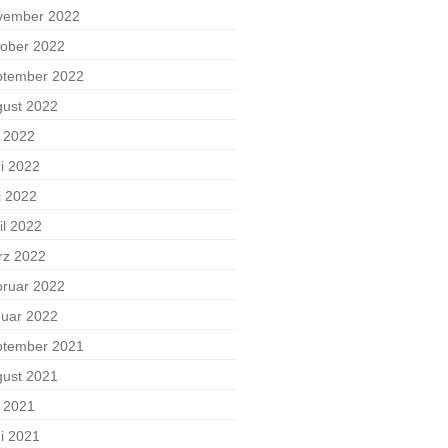
vember 2022
ober 2022
ptember 2022
ust 2022
i 2022
i 2022
i 2022
il 2022
rz 2022
ruar 2022
uar 2022
ptember 2021
ust 2021
i 2021
i 2021