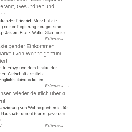
eramt, Gesundheit und
ehr
kanzler Friedrich Merz hat die
g seiner Regierung neu geordnet.
präsident Frank-Walter Steinmeier...
Weiterlesen
→
 steigender Einkommen –
barkeit von Wohneigentum
iert
n Interhyp und dem Institut der
hen Wirtschaft ermittelte
nglichkeitsindex lag im...
Weiterlesen
→
nsen wieder deutlich über 4
ent
nanzierung von Wohneigentum ist für
e Haushalte erneut teurer geworden.
...
v
Weiterlesen
→