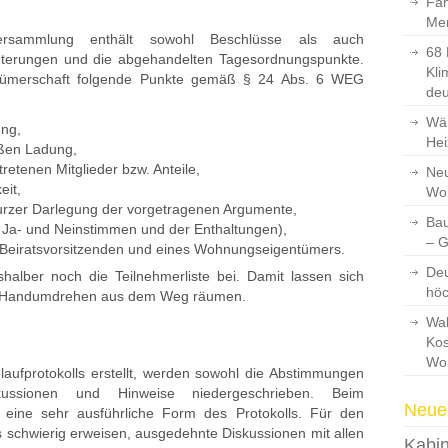
Fam
Men
ersammlung enthält sowohl Beschlüsse als auch
68 
terungen und die abgehandelten Tagesordnungspunkte.
Kli
tümerschaft folgende Punkte gemäß § 24 Abs. 6 WEG
deu
Wär
ung,
Hei
ßen Ladung,
etenen Mitglieder bzw. Anteile,
Neu
eit,
Wo
urzer Darlegung der vorgetragenen Argumente,
Bau
r Ja- und Neinstimmen und der Enthaltungen),
– 
s Beiratsvorsitzenden und eines Wohnungseigentümers.
Deu
halber noch die Teilnehmerliste bei. Damit lassen sich
hö
 im Handumdrehen aus dem Weg räumen.
Wah
Kos
Wo
laufprotokolls erstellt, werden sowohl die Abstimmungen
ussionen und Hinweise niedergeschrieben. Beim
Neues
m eine sehr ausführliche Form des Protokolls. Für den
s schwierig erweisen, ausgedehnte Diskussionen mit allen
Kabin