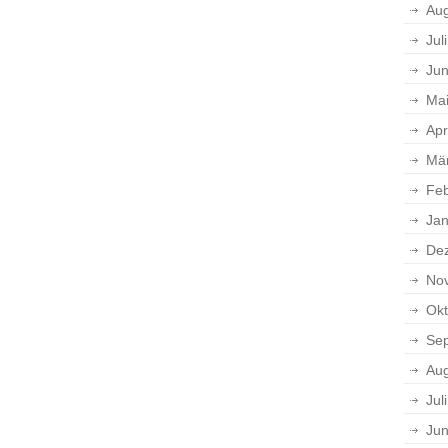
Aug
Jul
Jun
Ma
Apr
Mä
Feb
Jan
De
No
Okt
Se
Aug
Jul
Jun