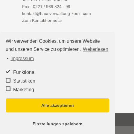
Fax.: 0221 / 969 824 - 99
kontakt@hausverwaltung-koeln.com
Zum Kontaktformular
Wir verwenden Cookies, um unsere Website
und unseren Service zu optimieren.
Weiterlesen
Auf einen Blick
-
Impressum
Hausverwaltung Köln
Immobilienverwaltung Köln
Funktional
WEG-Verwaltung
Statistiken
Mietverwaltung
Marketing
Team
Alle akzeptieren
©2026
Hausverwaltung Köln - Schleumer
Einstellungen speichern
Immobilien Treuhand Verwaltungs-OHG
·
Impressum
|
Datenschutz