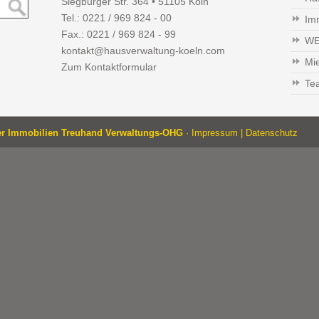
Siegburger Str. 364 • 51105 Köln
Tel.:
0221 / 969 824 - 00
Im
Fax.: 0221 / 969 824 - 99
WE
kontakt@hausverwaltung-koeln.com
Mi
Zum Kontaktformular
Te
er Immobilien Treuhand Verwaltungs-OHG
·
Impressum
|
Datenschutz