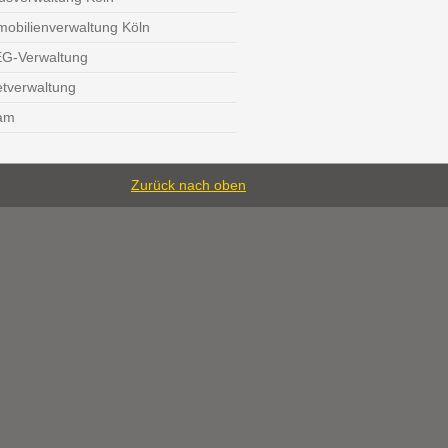
mobilienverwaltung Köln
G-Verwaltung
etverwaltung
am
Zurück nach oben