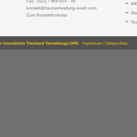
Fax.: 0221 / 969 824 - 99
WE
kontakt@hausverwaltung-koeln.com
Mi
Zum Kontaktformular
Te
er Immobilien Treuhand Verwaltungs-OHG
·
Impressum
|
Datenschutz