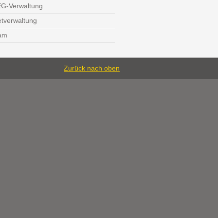
G-Verwaltung
etverwaltung
am
Zurück nach oben